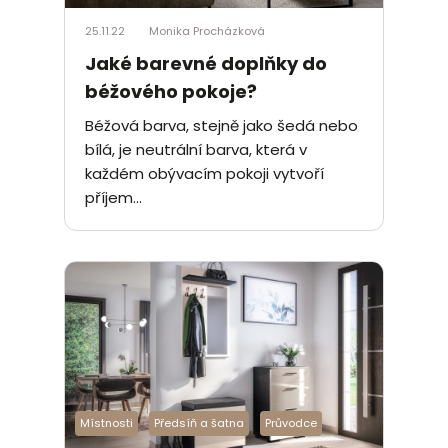
25.11.22
Monika Procházková
Jaké barevné doplňky do
béžového pokoje?
Béžová barva, stejně jako šedá nebo
bílá, je neutrální barva, která v
každém obývacím pokoji vytvoří
příjem...
Místnosti
Předsíň a šatna
Průvodce