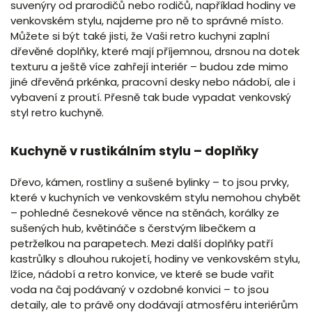
suvenýry od prarodičů nebo rodičů, například hodiny ve
venkovském stylu, najdeme pro ně to správné místo.
Můžete si být také jisti, že Vaši retro kuchyni zaplní
dřevěné doplňky, které mají příjemnou, drsnou na dotek
texturu a ještě více zahřejí interiér – budou zde mimo
jiné dřevěná prkénka, pracovní desky nebo nádobí, ale i
vybavení z proutí. Přesně tak bude vypadat venkovský
styl retro kuchyně.
Kuchyně v rustikálním stylu – doplňky
Dřevo, kámen, rostliny a sušené bylinky – to jsou prvky,
které v kuchyních ve venkovském stylu nemohou chybět
– pohledné česnekové věnce na stěnách, korálky ze
sušených hub, květináče s čerstvým libečkem a
petrželkou na parapetech. Mezi další doplňky patří
kastrůlky s dlouhou rukojetí, hodiny ve venkovském stylu,
lžíce, nádobí a retro konvice, ve které se bude vařit
voda na čaj podávaný v ozdobné konvici – to jsou
detaily, ale to právě ony dodávají atmosféru interiérům