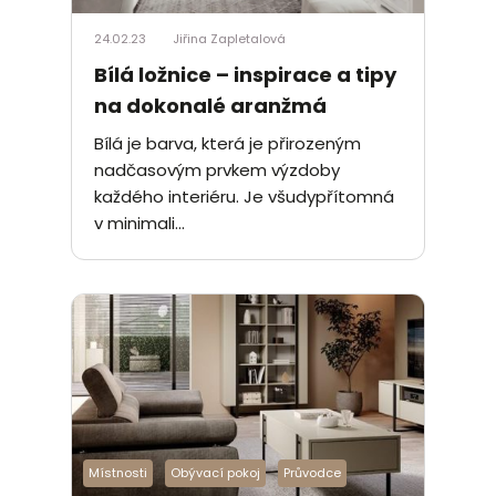
24.02.23
Jiřina Zapletalová
Bílá ložnice – inspirace a tipy
na dokonalé aranžmá
Bílá je barva, která je přirozeným
nadčasovým prvkem výzdoby
každého interiéru. Je všudypřítomná
v minimali...
Místnosti
Obývací pokoj
Průvodce