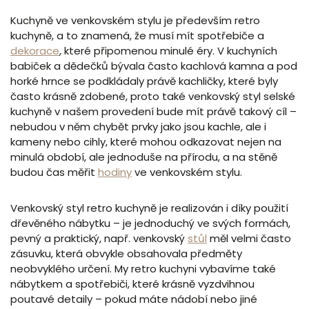
Kuchyně ve venkovském stylu je především retro
kuchyně, a to znamená, že musí mít spotřebiče a
dekorace
, které připomenou minulé éry. V kuchyních
babiček a dědečků bývala často kachlová kamna a pod
horké hrnce se podkládaly právě kachličky, které byly
často krásně zdobené, proto také venkovský styl selské
kuchyně v našem provedení bude mít právě takový cíl –
nebudou v něm chybět prvky jako jsou kachle, ale i
kameny nebo cihly, které mohou odkazovat nejen na
minulá období, ale jednoduše na přírodu, a na stěně
budou čas měřit
hodiny
ve venkovském stylu.
Venkovský styl retro kuchyně je realizován i díky použití
dřevěného nábytku – je jednoduchý ve svých formách,
pevný a praktický, např. venkovský
stůl
měl velmi často
zásuvku, která obvykle obsahovala předměty
neobvyklého určení. My retro kuchyni vybavíme také
nábytkem a spotřebiči, které krásně vyzdvihnou
poutavé detaily – pokud máte nádobí nebo jiné