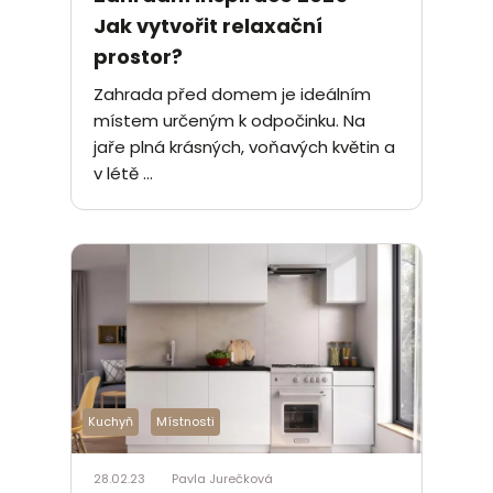
Jak vytvořit relaxační
prostor?
Zahrada před domem je ideálním
místem určeným k odpočinku. Na
jaře plná krásných, voňavých květin a
v létě ...
Kuchyň
Místnosti
28.02.23
Pavla Jurečková