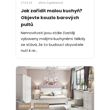
27.02.23
Jiřina Zapletalová
Jak zařídit malou kuchyň?
Objevte kouzlo barových
pultů
Nemovitosti jsou stále častěji
vybaveny malými kuchyněmi. Někdy
se stává, že to budoucí obyvatele
nutí k re...
Ložnice
Místnosti