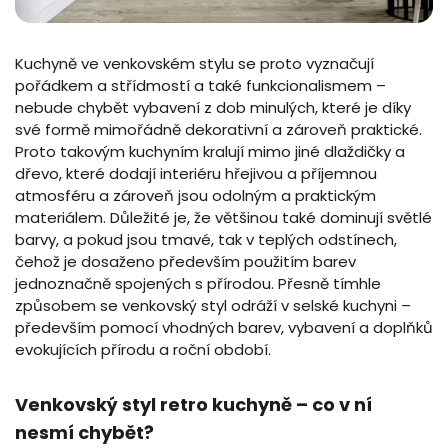
Kuchyně ve venkovském stylu se proto vyznačují
pořádkem a střídmostí a také funkcionalismem –
nebude chybět vybavení z dob minulých, které je díky
své formě mimořádně dekorativní a zároveň praktické.
Proto takovým kuchyním kralují mimo jiné dlaždičky a
dřevo, které dodají interiéru hřejivou a příjemnou
atmosféru a zároveň jsou odolným a praktickým
materiálem. Důležité je, že většinou také dominují světlé
barvy, a pokud jsou tmavé, tak v teplých odstínech,
čehož je dosaženo především použitím barev
jednoznačně spojených s přírodou. Přesně tímhle
způsobem se venkovský styl odráží v selské kuchyni –
především pomocí vhodných barev, vybavení a doplňků
evokujících přírodu a roční období.
Venkovský styl retro kuchyně – co v ní
nesmí chybět?