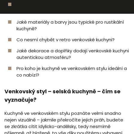
Čím se vyznačuje venkovská kuchyně a jak vytváří
idylickou atmosféru?
Jaké materiály a barvy jsou typické pro rustikální
kuchyně?
Co nesmí chybět v retro venkovské kuchyni?
Jaké dekorace a doplňky dodají venkovské kuchyni
autentickou atmosféru?
Pro koho je kuchyně ve venkovském stylu ideální a
co nabízí?
Venkovský styl – selská kuchyně – čím se
vyznačuje?
Kuchyně ve venkovském stylu poznáte velmi snadno
nejen vizuálně – jakmile překročíte jejich práh, budete
se zkrátka cítit idylicko-andělsky, tedy nesmírně
příjemně, až blaženě, to vše díky použitému vybavení,