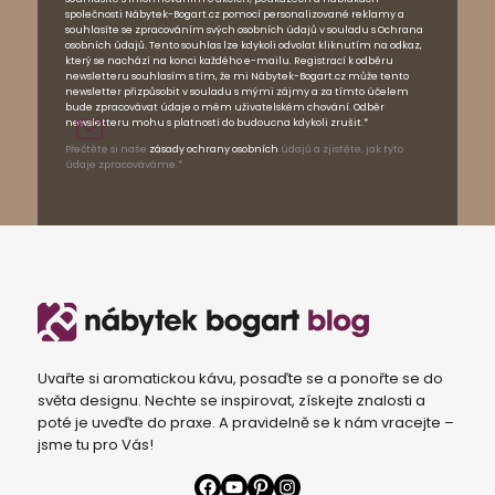
společnosti Nábytek-Bogart.cz pomocí personalizované reklamy a
souhlasíte se zpracováním svých osobních údajů v souladu s Ochrana
osobních údajů. Tento souhlas lze kdykoli odvolat kliknutím na odkaz,
který se nachází na konci každého e-mailu. Registrací k odběru
newsletteru souhlasím s tím, že mi Nábytek-Bogart.cz může tento
newsletter přizpůsobit v souladu s mými zájmy a za tímto účelem
bude zpracovávat údaje o mém uživatelském chování. Odběr
newsletteru mohu s platností do budoucna kdykoli zrušit.*
Přečtěte si naše
zásady ochrany osobních
údajů a zjistěte, jak tyto
údaje zpracováváme.*
Uvařte si aromatickou kávu, posaďte se a ponořte se do
světa designu. Nechte se inspirovat, získejte znalosti a
poté je uveďte do praxe. A pravidelně se k nám vracejte –
jsme tu pro Vás!
Facebook
YouTube
Pinterest
Instagram