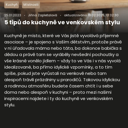
Kuchyň
Místnosti
25.01.2023
Jiřina Zapletalová
aktualizováno
19.02.2025, 12:32:30
5 tipů do kuchyně ve venkovském stylu
Kuchyně je místo, které ve Vás jistě vyvolává příjemné
asociace – je spojeno s Vaším dětstvím, protože právě
v ní úřadovala máma nebo táta, ba dokonce babička s
dědou a právě tam se vyráběly nevšední pochoutky a
vše krásně vonělo jídlem – vždy to ve Vás i v nás vyvolá
idealizované, ba přímo idylické vzpomínky, a to tím
spíše, pokud jste vyrůstali na venkově nebo tam
alespoň trávili prázdniny u prarodičů. Takovou idylickou
a rodinnou atmosféru budete časem chtít i u sebe
doma nebo alespoň v kuchyni – proto mezi našimi
inspiracemi najdete i ty do kuchyně ve venkovském
stylu.
V tomto článku se dozvíte: