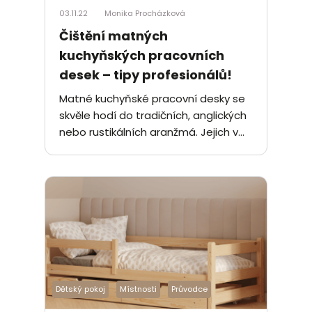
03.11.22
Monika Procházková
Čištění matných
kuchyňských pracovních
desek – tipy profesionálů!
Matné kuchyňské pracovní desky se
skvěle hodí do tradičních, anglických
nebo rustikálních aranžmá. Jejich v...
Dětský pokoj
Místnosti
Průvodce