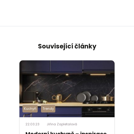
Související články
Kuchyň
Trendy
22.03.23
Jiřina Zapletalová
Moderní kuchyně – inspirace