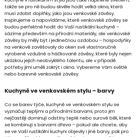
takže se pro ně budou skvěle hodit velká okna, která
musí zdobit doplňky, jako jsou venkovské závěsy.
Inspirujeme a napovídáme, které venkovské závěsy se
budou perfektně hodit do Vaší rustikální kuchyně –
sázíme především na přírodní materiály, ale venkovské
závěsy by měly být i jedinečnou ozdobou – hospodyňky
na venkově zavěšovaly do oken své vlastnoručně
vyrobené vzdušné a háčkované závěsy, které byly nejen
ukázkou jejich neobvyklého talentu, ale v případě
potřeby jimi uměli zakrýt i okna. Vybereme Vám světlé
nebo barevné venkovské závěsy.
Kuchyně ve venkovském stylu – barvy
Co se barev týče, kuchyně ve venkovském stylu se
vyznačují teplými a přírodními barvami, proto jim
nejčastěji dominují odstíny teplé nebo surové běli, které
se kombinují s barvami dřeva – pokud ale chcete, aby
se ve Vaší rustikální kuchyni objevily i jiné barvy, pak pro