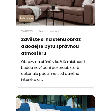
Průvodce
24.03.23
Pavla Jurečková
Zavěste si na stěnu obraz
a dodejte bytu správnou
atmosféru
Obrazy na stěně v každé místnosti
budou nevšední dekorací, která
dokonale podtrhne styl daného
interiéru a ...