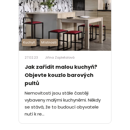
Kuchyň
Místnosti
27.02.23
Jiřina Zapletalová
Jak zařídit malou kuchyň?
Objevte kouzlo barových
pultů
Nemovitosti jsou stále častěji
vybaveny malými kuchyněmi. Někdy
se stává, že to budoucí obyvatele
nutí k re...