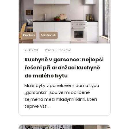
Kuchyň
Místnosti
28.02.23
Pavla Jurečková
Kuchyně v garsonce: nejlepší
řešení při aranžaci kuchyně
do malého bytu
Malé byty v panelovém domu typu
„garsonka“ jsou velmi oblíbené
zejména mezi mladými lidmi, kteří
teprve vst...