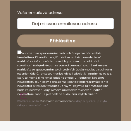
Vaše emailová adresa
Souhlasím se zpracováním osobních údajů pro účely odběru
Newslettera. Kliknutím na „Přihlásit se k odběru newsletteru“
souhlasíte s informováním o akcích, poukazech a nabídkách
společnosti Nábytek-Bogart.cz pomocí personalizované reklamy a
souhlasíte se zpracováním svých osobních údajů v souladu s Ochrana
osobních údajů. Tento souhlas lze kdykoli odvolat kliknutím na odkaz,
který se nachází na konci každého e-mailu. Registrací k odběru
newsletteru souhlasím s tím, že mi Nábytek-Bogart.cz může tento
newsletter přizpůsobit v souladu s mými zájmy a za tímto účelem
bude zpracovávat údaje o mém uživatelském chování. Odběr
newsletteru mohu s platností do budoucna kdykoli zrušit.*
Přečtěte si naše
zásady ochrany osobních
údajů a zjistěte, jak tyto
údaje zpracováváme.*