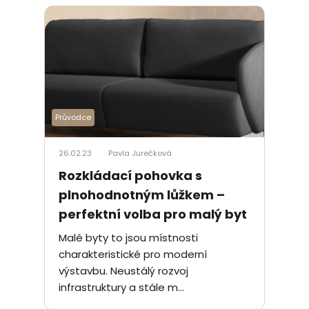
Průvodce
26.02.23
Pavla Jurečková
Rozkládací pohovka s
plnohodnotným lůžkem –
perfektní volba pro malý byt
Malé byty to jsou místnosti
charakteristické pro moderní
výstavbu. Neustálý rozvoj
infrastruktury a stále m...