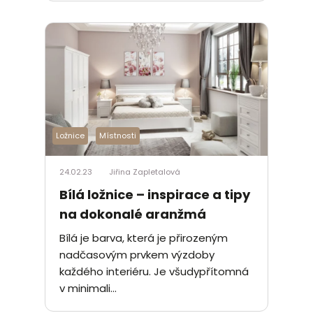
Ložnice
Místnosti
24.02.23
Jiřina Zapletalová
Bílá ložnice – inspirace a tipy
na dokonalé aranžmá
Bílá je barva, která je přirozeným
nadčasovým prvkem výzdoby
každého interiéru. Je všudypřítomná
v minimali...