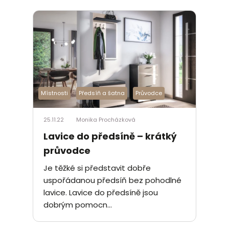
Místnosti
Předsíň a šatna
Průvodce
25.11.22
Monika Procházková
Lavice do předsíně – krátký
průvodce
Je těžké si představit dobře
uspořádanou předsíň bez pohodlné
lavice. Lavice do předsíně jsou
dobrým pomocn...