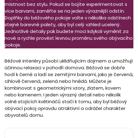
místnost bez stylu. Pokud se bojíte experimentovat s
více barvami, zaměřte se na jeden výraznější odstín.
Doplňky do béžového pokoje volte v několika odstínech
stejné barevné palety, aby byl celý vzhled ucelený.
Jednotlivé detaily pak budete moci kdykoli vyměnit za
nové a rychle provést levnou proměnu svého obývacího
pokoje.
Béžové interiéry působí uklidňujícím dojmem a umožňují
účinnou relaxaci v pohodlí domova. Béžová se dobře
hodí k černé a ladí se zemitými barvami, jako je červená,
cihlově červená, zelená nebo hnědá. Můžete je
kombinovat s geometrickými vzory, zlatem, kovem
nebo kamenem. I jeden výrazný detail nebo několik
volně stojících květináčů stačí k tomu, aby byl béžový
obývací pokoj opravdu atraktivní a odrážel charakter
obyvatelů domu.