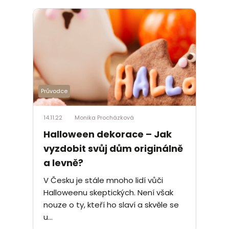
Průvodce
14.11.22
Monika Procházková
Halloween dekorace – Jak
vyzdobit svůj dům originálně
a levně?
V Česku je stále mnoho lidí vůči
Halloweenu skeptických. Není však
nouze o ty, kteří ho slaví a skvěle se
u...