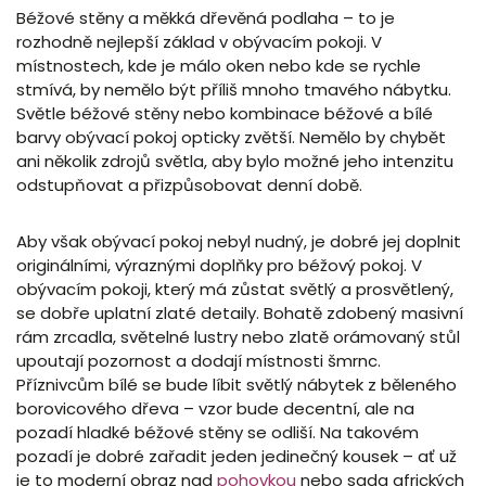
Béžové stěny a měkká dřevěná podlaha – to je
rozhodně nejlepší základ v obývacím pokoji. V
místnostech, kde je málo oken nebo kde se rychle
stmívá, by nemělo být příliš mnoho tmavého nábytku.
Světle béžové stěny nebo kombinace béžové a bílé
barvy obývací pokoj opticky zvětší. Nemělo by chybět
ani několik zdrojů světla, aby bylo možné jeho intenzitu
odstupňovat a přizpůsobovat denní době.
Aby však obývací pokoj nebyl nudný, je dobré jej doplnit
originálními, výraznými doplňky pro béžový pokoj. V
obývacím pokoji, který má zůstat světlý a prosvětlený,
se dobře uplatní zlaté detaily. Bohatě zdobený masivní
rám zrcadla, světelné lustry nebo zlatě orámovaný stůl
upoutají pozornost a dodají místnosti šmrnc.
Příznivcům bílé se bude líbit světlý nábytek z běleného
borovicového dřeva – vzor bude decentní, ale na
pozadí hladké béžové stěny se odliší. Na takovém
pozadí je dobré zařadit jeden jedinečný kousek – ať už
je to moderní obraz nad
pohovkou
nebo sada afrických