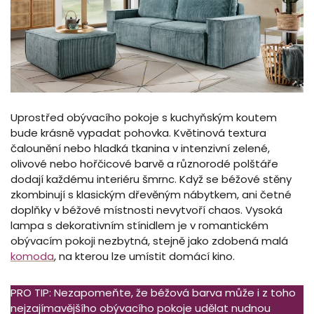
Uprostřed obývacího pokoje s kuchyňským koutem
bude krásně vypadat pohovka. Květinová textura
čalounění nebo hladká tkanina v intenzivní zelené,
olivové nebo hořčicové barvě a různorodé polštáře
dodají každému interiéru šmrnc. Když se béžové stěny
zkombinují s klasickým dřevěným nábytkem, ani četné
doplňky v béžové místnosti nevytvoří chaos. Vysoká
lampa s dekorativním stínidlem je v romantickém
obývacím pokoji nezbytná, stejně jako zdobená malá
komoda
, na kterou lze umístit domácí kino.
PRO TIP: Nezapomeňte, že béžová barva může i z toho
nejzajímavějšího obývacího pokoje udělat nudnou