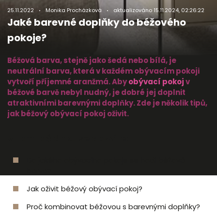
25.11.2022
Monika Procházková
aktualizováno
15.11.2024, 02:26:22
Jaké barevné doplňky do béžového
pokoje?
Béžová barva, stejně jako šedá nebo bílá, je
neutrální barva, která v každém obývacím pokoji
vytvoří příjemné aranžmá. Aby
obývací pokoj
v
béžové barvě nebyl nudný, je dobré jej doplnit
atraktivními barevnými doplňky. Zde je několik tipů,
jak béžový obývací pokoj oživit.
V tomto článku se dozvíte:
Do jakého obývacího pokoje se hodí béžová
barva?
Jak oživit béžový obývací pokoj?
Proč kombinovat béžovou s barevnými doplňky?