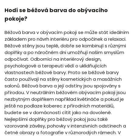
Hodí se béžová barva do obývacího
pokoje?
Béžová barva v obývacím pokoji se může stát ideálním
základem pro návrh interiéru pro odpočinek a relaxaci.
Béžové stěny jsou teplé, dobře se kombinují s různými
doplňky a po náročném dni umožňují našim smyslům
odpočívat. Odborníci na interiérový design,
psychologové a terapeuti vědí o uklidňujících
vlastnostech béžové barvy. Proto se béžové barvy
často používají na stěny kosmetických a masážních
salonů. Béžová barva a její odstíny jsou spojovány s
přírodou. V neutrálním béžovém obývacím pokoji jsou
nezbytným doplňkem například květináče a pokud je
ještě na podlaze koberec z přírodních materiálů,
budete se v domácnosti cítit jako na dovolené.
Nejlepšími doplňky pro béžový pokoj jsou také
vzorované závěsy, pohovky v intenzivních odstínech a
četné obrazy a fotografie v různorodých rámech. V