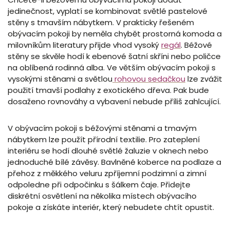
jedinečnost, vyplatí se kombinovat světlé pastelové
stěny s tmavším nábytkem. V prakticky řešeném
obývacím pokoji by neměla chybět prostorná komoda a
milovníkům literatury přijde vhod vysoký
regál
. Béžové
stěny se skvěle hodí k ebenové šatní skříni nebo poličce
na oblíbená rodinná alba. Ve větším obývacím pokoji s
vysokými stěnami a světlou
rohovou sedačkou
lze zvážit
použití tmavší podlahy z exotického dřeva. Pak bude
dosaženo rovnováhy a vybavení nebude příliš zahlcující.
V obývacím pokoji s béžovými stěnami a tmavým
nábytkem lze použít přírodní textilie. Pro zateplení
interiéru se hodí dlouhé světlé žaluzie v oknech nebo
jednoduché bílé závěsy. Bavlněné koberce na podlaze a
přehoz z měkkého veluru zpříjemní podzimní a zimní
odpoledne při odpočinku s šálkem čaje. Přidejte
diskrétní osvětlení na několika místech obývacího
pokoje a získáte interiér, který nebudete chtít opustit.