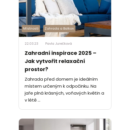
Místnosti
Zahrada a Balkon
22.03.23
Pavla Jurečková
Zahradní inspirace 2025 –
Jak vytvořit relaxační
prostor?
Zahrada před domem je ideálním
místem určeným k odpočinku. Na
jaře plná krásných, voňavých květin a
v létě ...