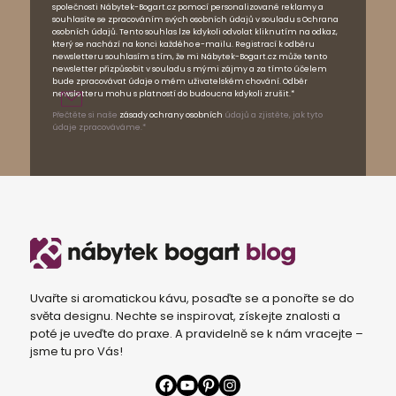
společnosti Nábytek-Bogart.cz pomocí personalizované reklamy a
souhlasíte se zpracováním svých osobních údajů v souladu s Ochrana
osobních údajů. Tento souhlas lze kdykoli odvolat kliknutím na odkaz,
který se nachází na konci každého e-mailu. Registrací k odběru
newsletteru souhlasím s tím, že mi Nábytek-Bogart.cz může tento
newsletter přizpůsobit v souladu s mými zájmy a za tímto účelem
bude zpracovávat údaje o mém uživatelském chování. Odběr
newsletteru mohu s platností do budoucna kdykoli zrušit.*
Přečtěte si naše
zásady ochrany osobních
údajů a zjistěte, jak tyto
údaje zpracováváme.*
Uvařte si aromatickou kávu, posaďte se a ponořte se do
světa designu. Nechte se inspirovat, získejte znalosti a
poté je uveďte do praxe. A pravidelně se k nám vracejte –
jsme tu pro Vás!
Facebook
YouTube
Pinterest
Instagram