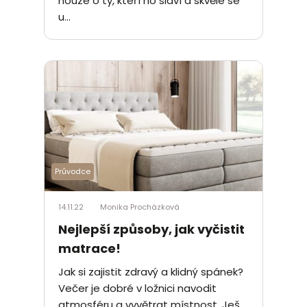
nouze o ty, kteří ho slaví a skvěle se
u...
Průvodce
14.11.22
Monika Procházková
Nejlepší způsoby, jak vyčistit
matrace!
Jak si zajistit zdravý a klidný spánek?
Večer je dobré v ložnici navodit
atmosféru a vyvětrat místnost. Ješ...