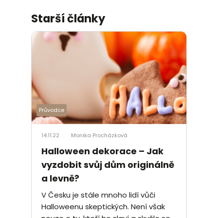
Starší články
Průvodce
14.11.22
Monika Procházková
Halloween dekorace – Jak
vyzdobit svůj dům originálně
a levně?
V Česku je stále mnoho lidí vůči
Halloweenu skeptických. Není však