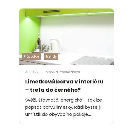
Průvodce
Trendy
30.10.22
Monika Procházková
Limetková barva v interiéru
– trefa do černého?
Svěží, šťavnatá, energická – tak lze
popsat barvu limetky. Rádi byste ji
umístili do obývacího pokoje...