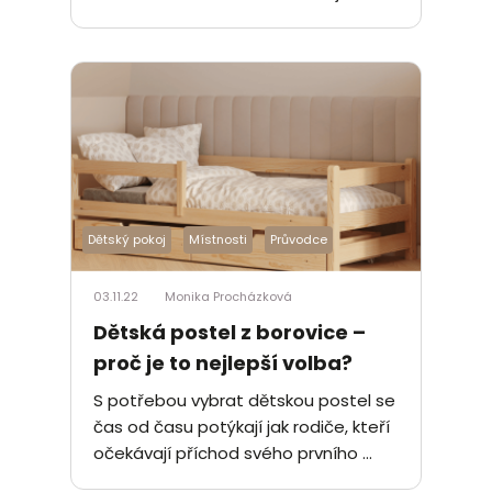
Dětský pokoj
Místnosti
Průvodce
03.11.22
Monika Procházková
Dětská postel z borovice –
proč je to nejlepší volba?
S potřebou vybrat dětskou postel se
čas od času potýkají jak rodiče, kteří
očekávají příchod svého prvního ...