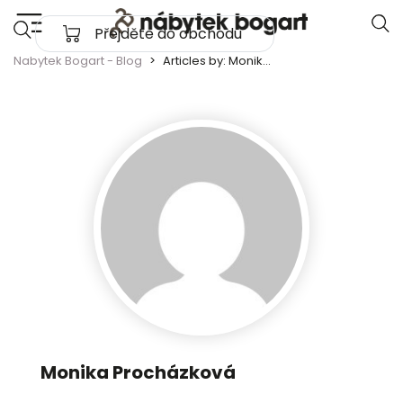
Skip to content
Přejděte do obchodu
Main Navigation
Nabytek Bogart - Blog
Articles by: Monika Procházková
Monika Procházková