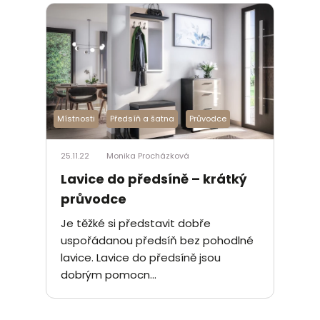
Místnosti
Předsíň a šatna
Průvodce
25.11.22
Monika Procházková
Lavice do předsíně – krátký
průvodce
Je těžké si představit dobře
uspořádanou předsíň bez pohodlné
lavice. Lavice do předsíně jsou
dobrým pomocn...