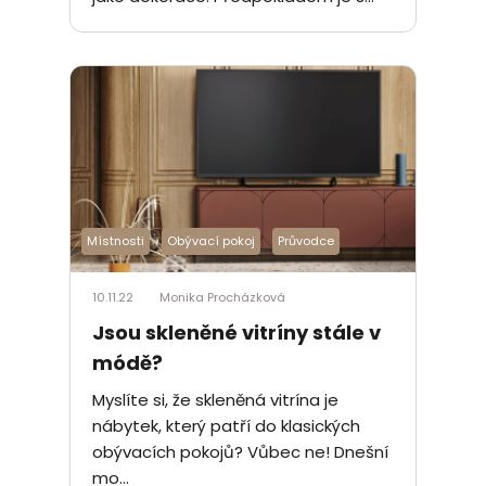
Místnosti
Obývací pokoj
Průvodce
10.11.22
Monika Procházková
Jsou skleněné vitríny stále v
módě?
Myslíte si, že skleněná vitrína je
nábytek, který patří do klasických
obývacích pokojů? Vůbec ne! Dnešní
mo...