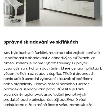
Správné skladování ve skříňkách
Aby byla kuchyně funkční, musíme také zajistit správné
uspořádání a skladování v jednotlivých skříňkách. Za
tímto účelem je dobré vybrat zásuvky s úplným
vysunutím a s tichým dovíráním, které usnadní přístup k
věcem ležícím až vzadu v šuplíku. Třídění drobností
navíc určitě usnadní vybavení zásuvek přepážkami
nebo organizéry. Taková řešení pomohou udržet
pořádek a usnadní vám práci. Důležité je také
optimálně naplánovat uspořádání jednotlivých
produktů podle principu: častěji používané věci
umisťujeme níže a méně často výše. Pamatujte,že