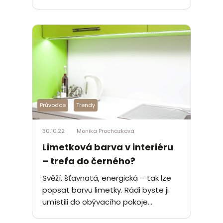
Průvodce
Trendy
30.10.22
Monika Procházková
Limetková barva v interiéru
– trefa do černého?
Svěží, šťavnatá, energická – tak lze
popsat barvu limetky. Rádi byste ji
umístili do obývacího pokoje...