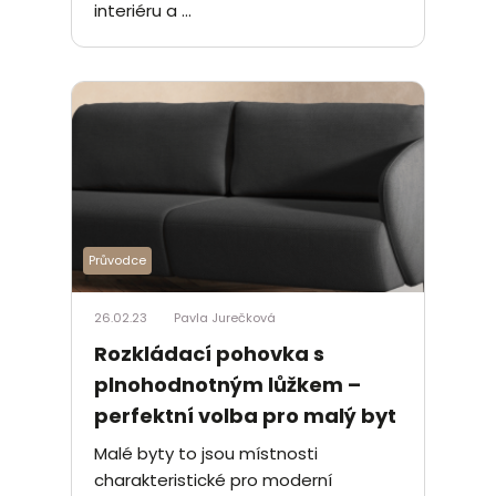
interiéru a ...
Průvodce
26.02.23
Pavla Jurečková
Rozkládací pohovka s
plnohodnotným lůžkem –
perfektní volba pro malý byt
Malé byty to jsou místnosti
charakteristické pro moderní