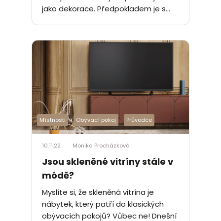
jako dekorace. Předpokladem je s...
Místnosti
Obývací pokoj
Průvodce
10.11.22
Monika Procházková
Jsou skleněné vitríny stále v
módě?
Myslíte si, že skleněná vitrína je
nábytek, který patří do klasických
obývacích pokojů? Vůbec ne! Dnešní