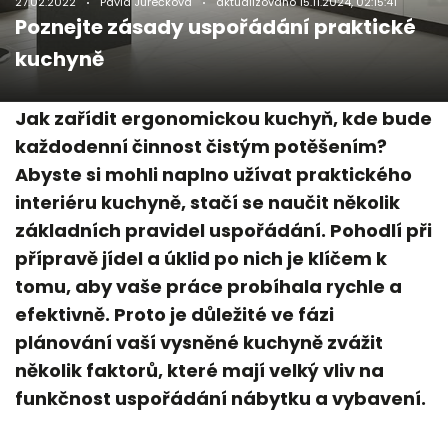
27.02.2022
Pavla Jurečková
aktualizováno
15.11.2024, 02:15:41
Poznejte zásady uspořádání praktické
kuchyně
Jak zařídit ergonomickou kuchyň, kde bude
každodenní činnost čistým potěšením?
Abyste si mohli naplno užívat praktického
interiéru kuchyně, stačí se naučit několik
základních pravidel uspořádání. Pohodlí při
přípravě jídel a úklid po nich je klíčem k
tomu, aby vaše práce probíhala rychle a
efektivně. Proto je důležité ve fázi
plánování vaší vysněné kuchyně zvážit
několik faktorů, které mají velký vliv na
funkčnost uspořádání nábytku a vybavení.