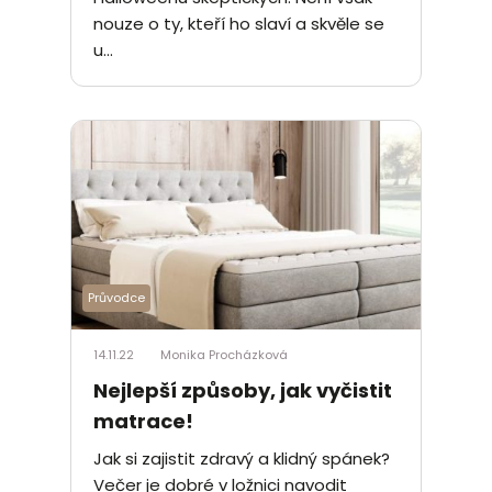
nouze o ty, kteří ho slaví a skvěle se
u...
Průvodce
14.11.22
Monika Procházková
Nejlepší způsoby, jak vyčistit
matrace!
Jak si zajistit zdravý a klidný spánek?
Večer je dobré v ložnici navodit