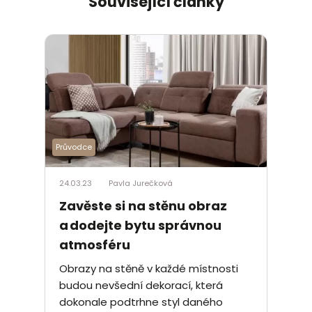
Související články
Průvodce
24.03.23
Pavla Jurečková
Zavěste si na stěnu obraz
a dodejte bytu správnou
atmosféru
Obrazy na stěně v každé místnosti
budou nevšední dekorací, která
dokonale podtrhne styl daného