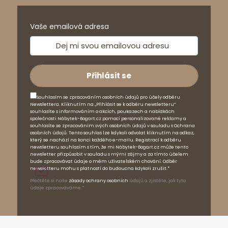
Vaše emailová adresa
Souhlasím se zpracováním osobních údajů pro účely odběru
Newslettera. Kliknutím na „Přihlásit se k odběru newsletteru“
souhlasíte s informováním o akcích, poukazech a nabídkách
společnosti Nábytek-Bogart.cz pomocí personalizované reklamy a
souhlasíte se zpracováním svých osobních údajů v souladu s Ochrana
osobních údajů. Tento souhlas lze kdykoli odvolat kliknutím na odkaz,
který se nachází na konci každého e-mailu. Registrací k odběru
newsletteru souhlasím s tím, že mi Nábytek-Bogart.cz může tento
newsletter přizpůsobit v souladu s mými zájmy a za tímto účelem
bude zpracovávat údaje o mém uživatelském chování. Odběr
newsletteru mohu s platností do budoucna kdykoli zrušit.*
Přečtěte si naše
zásady ochrany osobních
údajů a zjistěte, jak tyto
údaje zpracováváme.*