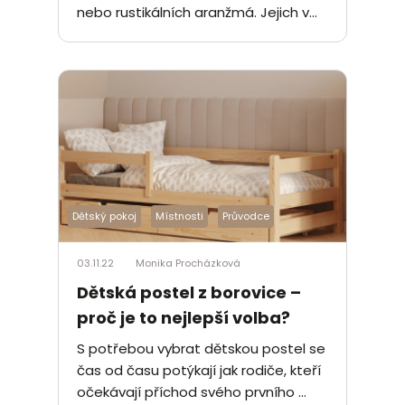
nebo rustikálních aranžmá. Jejich v...
Dětský pokoj
Místnosti
Průvodce
03.11.22
Monika Procházková
Dětská postel z borovice –
proč je to nejlepší volba?
S potřebou vybrat dětskou postel se
čas od času potýkají jak rodiče, kteří
očekávají příchod svého prvního ...