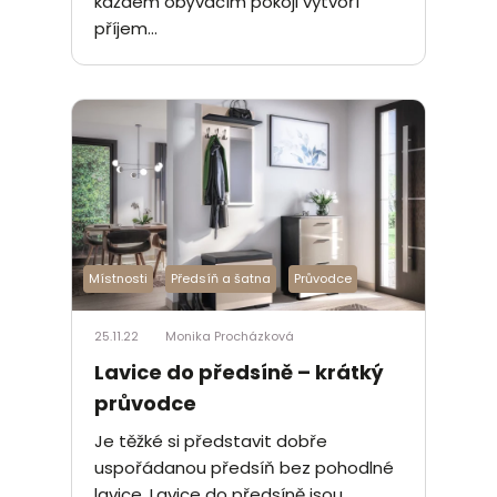
každém obývacím pokoji vytvoří
příjem...
Místnosti
Předsíň a šatna
Průvodce
25.11.22
Monika Procházková
Lavice do předsíně – krátký
průvodce
Je těžké si představit dobře
uspořádanou předsíň bez pohodlné
lavice. Lavice do předsíně jsou