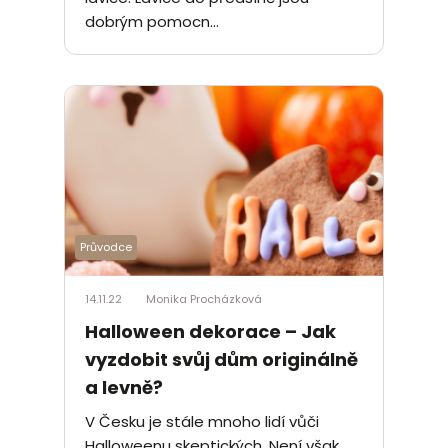
dobrým pomocn...
Průvodce
14.11.22
Monika Procházková
Halloween dekorace – Jak
vyzdobit svůj dům originálně
a levně?
V Česku je stále mnoho lidí vůči
Halloweenu skeptických. Není však