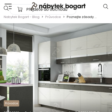
Skip to content
Přejděte do obchodu
Main Navigation
Nabytek Bogart - Blog
Průvodce
Poznejte zásady uspořádání praktické kuchyně
Průvodce