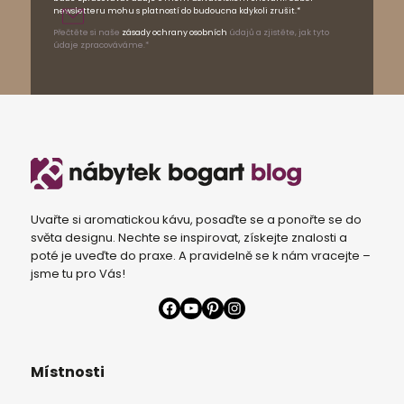
newsletteru mohu s platností do budoucna kdykoli zrušit.*
Přečtěte si naše
zásady ochrany osobních
údajů a zjistěte, jak tyto
údaje zpracováváme.*
Uvařte si aromatickou kávu, posaďte se a ponořte se do
světa designu. Nechte se inspirovat, získejte znalosti a
poté je uveďte do praxe. A pravidelně se k nám vracejte –
jsme tu pro Vás!
Facebook
YouTube
Pinterest
Instagram
Místnosti