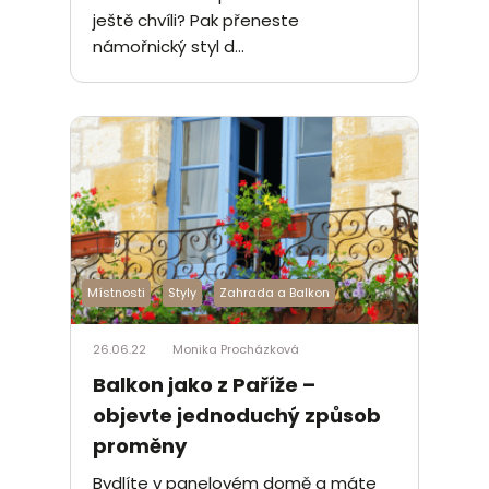
ještě chvíli? Pak přeneste
námořnický styl d...
Místnosti
Styly
Zahrada a Balkon
26.06.22
Monika Procházková
Balkon jako z Paříže –
objevte jednoduchý způsob
proměny
Bydlíte v panelovém domě a máte