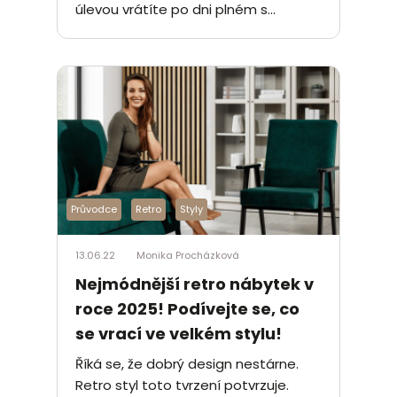
úlevou vrátíte po dni plném s...
Průvodce
Retro
Styly
13.06.22
Monika Procházková
Nejmódnější retro nábytek v
roce 2025! Podívejte se, co
se vrací ve velkém stylu!
Říká se, že dobrý design nestárne.
Retro styl toto tvrzení potvrzuje.