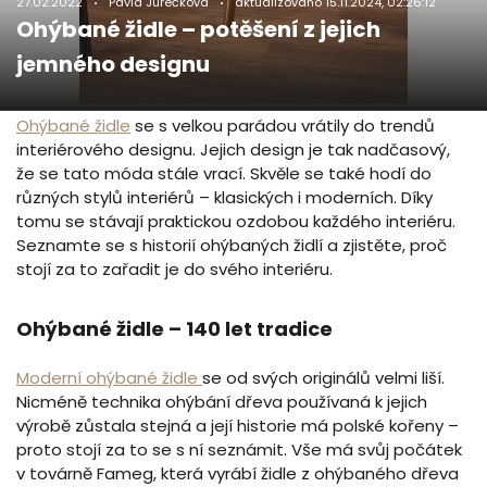
27.02.2022
Pavla Jurečková
aktualizováno
15.11.2024, 02:26:12
Ohýbané židle – potěšení z jejich
jemného designu
Ohýbané židle
se s velkou parádou vrátily do trendů
interiérového designu. Jejich design je tak nadčasový,
že se tato móda stále vrací. Skvěle se také hodí do
různých stylů interiérů – klasických i moderních. Díky
tomu se stávají praktickou ozdobou každého interiéru.
Seznamte se s historií ohýbaných židlí a zjistěte, proč
stojí za to zařadit je do svého interiéru.
Ohýbané židle – 140 let tradice
Moderní ohýbané židle
se od svých originálů velmi liší.
Nicméně technika ohýbání dřeva používaná k jejich
výrobě zůstala stejná a její historie má polské kořeny –
proto stojí za to se s ní seznámit. Vše má svůj počátek
v továrně Fameg, která vyrábí židle z ohýbaného dřeva