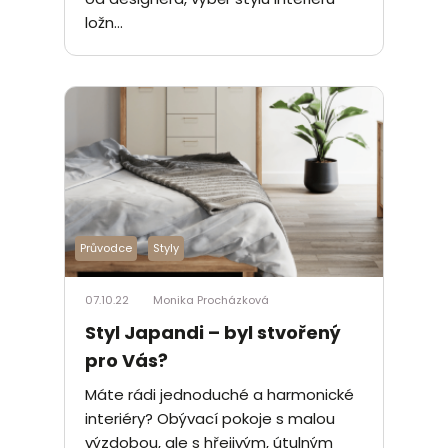
ložn...
Průvodce
Styly
07.10.22
Monika Procházková
Styl Japandi – byl stvořený
pro Vás?
Máte rádi jednoduché a harmonické
interiéry? Obývací pokoje s malou
výzdobou, ale s hřejivým, útulným