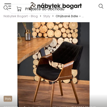
Skip to content
Přejděte do obchodu
Main Navigation
Nabytek Bogart - Blog
Styly
Ohýbané židle – potěšení z jejich jemného designu
Styly