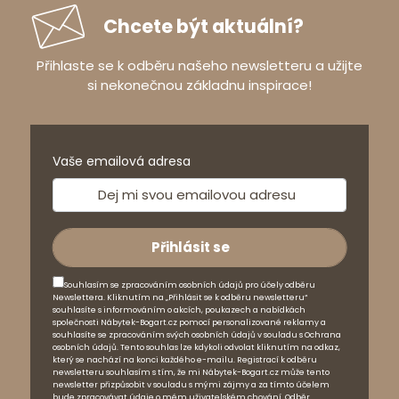
Chcete být aktuální?
Přihlaste se k odběru našeho newsletteru a užijte
si nekonečnou základnu inspirace!
Vaše emailová adresa
Souhlasím se zpracováním osobních údajů pro účely odběru
Newslettera. Kliknutím na „Přihlásit se k odběru newsletteru“
souhlasíte s informováním o akcích, poukazech a nabídkách
společnosti Nábytek-Bogart.cz pomocí personalizované reklamy a
souhlasíte se zpracováním svých osobních údajů v souladu s Ochrana
osobních údajů. Tento souhlas lze kdykoli odvolat kliknutím na odkaz,
který se nachází na konci každého e-mailu. Registrací k odběru
newsletteru souhlasím s tím, že mi Nábytek-Bogart.cz může tento
newsletter přizpůsobit v souladu s mými zájmy a za tímto účelem
bude zpracovávat údaje o mém uživatelském chování. Odběr