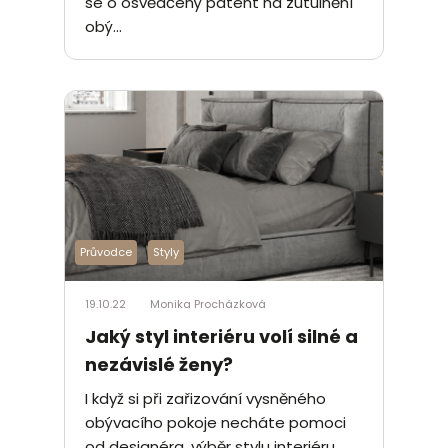
se o osvědčený patent na zútulnění
obý...
Průvodce
Styly
19.10.22
Monika Procházková
Jaký styl interiéru volí silné a
nezávislé ženy?
I když si při zařizování vysněného
obývacího pokoje necháte pomoci
od designéra, výběr stylu interiéru