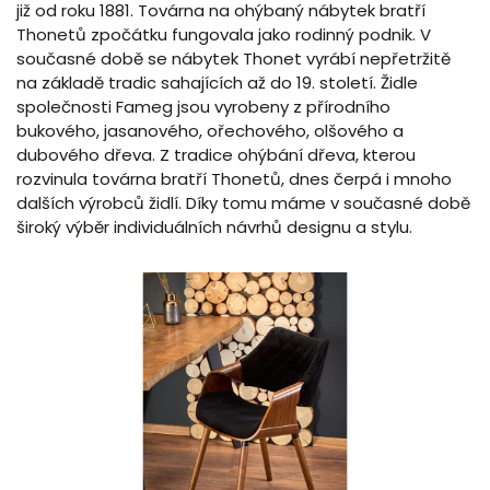
již od roku 1881. Továrna na ohýbaný nábytek bratří
Thonetů zpočátku fungovala jako rodinný podnik. V
současné době se nábytek Thonet vyrábí nepřetržitě
na základě tradic sahajících až do 19. století. Židle
společnosti Fameg jsou vyrobeny z přírodního
bukového, jasanového, ořechového, olšového a
dubového dřeva. Z tradice ohýbání dřeva, kterou
rozvinula továrna bratří Thonetů, dnes čerpá i mnoho
dalších výrobců židlí. Díky tomu máme v současné době
široký výběr individuálních návrhů designu a stylu.