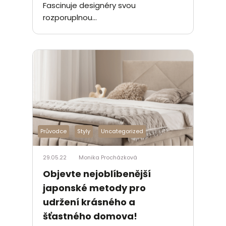
Fascinuje designéry svou
rozporuplnou...
Průvodce
Styly
Uncategorized
29.05.22
Monika Procházková
Objevte nejoblíbenější
japonské metody pro
udržení krásného a
šťastného domova!