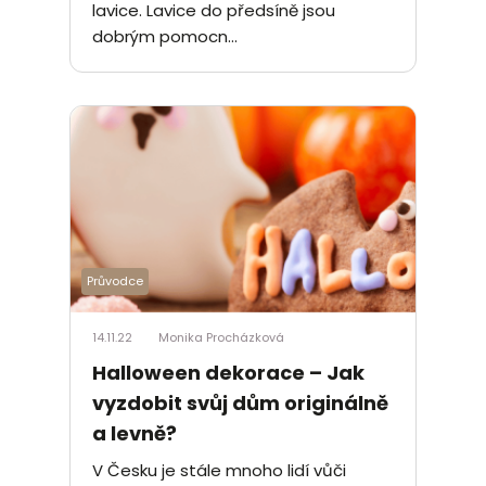
lavice. Lavice do předsíně jsou
dobrým pomocn...
Průvodce
14.11.22
Monika Procházková
Halloween dekorace – Jak
vyzdobit svůj dům originálně
a levně?
V Česku je stále mnoho lidí vůči