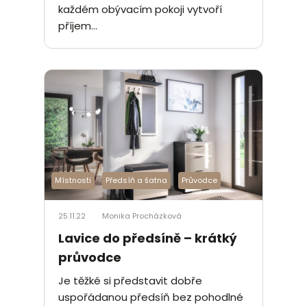
každém obývacím pokoji vytvoří
příjem...
Místnosti
Předsíň a šatna
Průvodce
25.11.22
Monika Procházková
Lavice do předsíně – krátký
průvodce
Je těžké si představit dobře
uspořádanou předsíň bez pohodlné