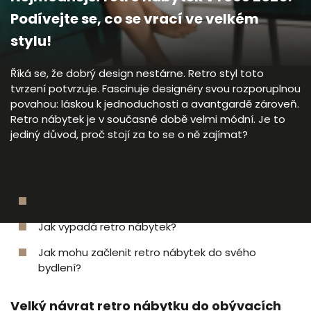
Podívejte se, co se vrací ve velkém
stylu!
Říká se, že dobrý design nestárne. Retro styl toto
tvrzení potvrzuje. Fascinuje designéry svou rozporuplnou
povahou: láskou k jednoduchosti a avantgardě zároveň.
Retro nábytek je v současné době velmi módní. Je to
jediný důvod, proč stojí za to se o ně zajímat?
V tomto článku se dozvíte:
V čem spočívá jedinečnost retro nábytku?
Jak vypadá retro nábytek?
Jak mohu začlenit retro nábytek do svého
bydlení?
Velký návrat retro nábytku do obývacích