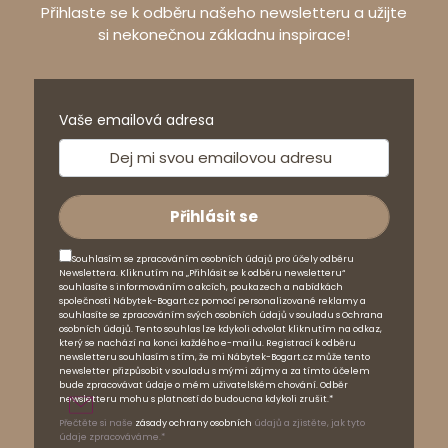
Přihlaste se k odběru našeho newsletteru a užijte
si nekonečnou základnu inspirace!
Vaše emailová adresa
Souhlasím se zpracováním osobních údajů pro účely odběru
Newslettera. Kliknutím na „Přihlásit se k odběru newsletteru“
souhlasíte s informováním o akcích, poukazech a nabídkách
společnosti Nábytek-Bogart.cz pomocí personalizované reklamy a
souhlasíte se zpracováním svých osobních údajů v souladu s Ochrana
osobních údajů. Tento souhlas lze kdykoli odvolat kliknutím na odkaz,
který se nachází na konci každého e-mailu. Registrací k odběru
newsletteru souhlasím s tím, že mi Nábytek-Bogart.cz může tento
newsletter přizpůsobit v souladu s mými zájmy a za tímto účelem
bude zpracovávat údaje o mém uživatelském chování. Odběr
newsletteru mohu s platností do budoucna kdykoli zrušit.*
Přečtěte si naše
zásady ochrany osobních
údajů a zjistěte, jak tyto
údaje zpracováváme.*