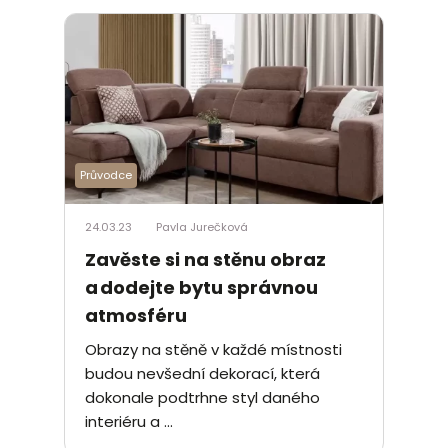
Průvodce
24.03.23
Pavla Jurečková
Zavěste si na stěnu obraz
a dodejte bytu správnou
atmosféru
Obrazy na stěně v každé místnosti
budou nevšední dekorací, která
dokonale podtrhne styl daného
interiéru a ...