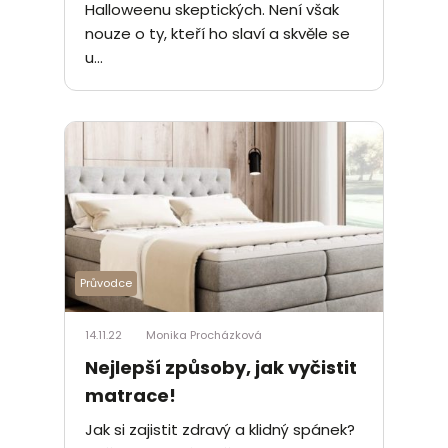
Halloweenu skeptických. Není však
nouze o ty, kteří ho slaví a skvěle se
u...
Průvodce
14.11.22
Monika Procházková
Nejlepší způsoby, jak vyčistit
matrace!
Jak si zajistit zdravý a klidný spánek?