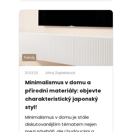
Trendy
21.03.23
Jiřina Zapletalová
Minimalismus v domu a
přírodní materiály: objevte
charakteristický japonský
styl!
Minimalismus v domu je stále
diskutovanějším tématem nejen
mezi návrháři, ale i budoucími a