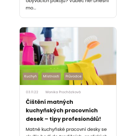
obývacích pokojů? Vůbec ne! Dnešní
mo...
Kuchyň
Místnosti
Průvodce
03.11.22
Monika Procházková
Čištění matných
kuchyňských pracovních
desek – tipy profesionálů!
Matné kuchyňské pracovní desky se