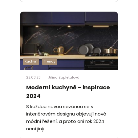
Kuchyň
Trendy
22.03.23
Jiřina Zapletalová
Moderní kuchyně – inspirace
2024
S každou novou sezónou se v
interiérovém designu objevují nová
módní řešení, a proto ani rok 2024
není jiný...