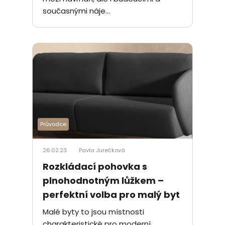
současnými náje...
Průvodce
26.02.23
Pavla Jurečková
Rozkládací pohovka s
plnohodnotným lůžkem –
perfektní volba pro malý byt
Malé byty to jsou místnosti
charakteristické pro moderní