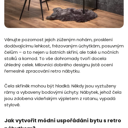
Věnujte pozornost jejich zúženým nohám, prosklení
dodávajícímu lehkost, frézovaným úchytkám, posuvným
čelům – a to nejen u šatních skříní, ale také u nočních
stolků a komod. To vše dohromady tvoří docela
úhledný celek. Milovníci dobrého designu jistě ocení
řemeslné zpracování retro nábytku.
Čela skříněk mohou být hladká. Někdy jsou vyztuženy
rámy a vybaveny bodovými úchyty. Nábytek, jehož čela
jsou zdobena vídeňským výpletem z ratanu, vypadá
stylově.
Jak vytvořit módní uspořádání bytu s retro