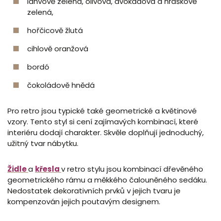
lahvově zelená, olivová, avokádová a hráškově
zelená,
hořčicově žlutá
cihlově oranžová
bordó
čokoládově hnědá
Pro retro jsou typické také geometrické a květinové
vzory. Tento styl si cení zajímavých kombinací, které
interiéru dodají charakter. Skvěle doplňují jednoduchý,
užitný tvar nábytku.
Židle
a
křesla
v retro stylu jsou kombinací dřevěného
geometrického rámu a měkkého čalouněného sedáku.
Nedostatek dekorativních prvků v jejich tvaru je
kompenzován jejich poutavým designem.