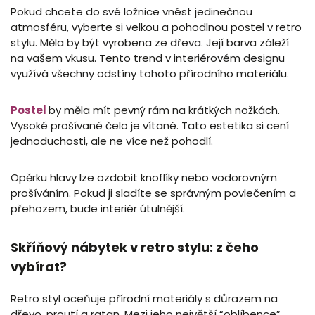
Pokud chcete do své ložnice vnést jedinečnou
atmosféru, vyberte si velkou a pohodlnou postel v retro
stylu. Měla by být vyrobena ze dřeva. Její barva záleží
na vašem vkusu. Tento trend v interiérovém designu
využívá všechny odstíny tohoto přírodního materiálu.
Postel
by měla mít pevný rám na krátkých nožkách.
Vysoké prošívané čelo je vítané. Tato estetika si cení
jednoduchosti, ale ne více než pohodlí.
Opěrku hlavy lze ozdobit knoflíky nebo vodorovným
prošíváním. Pokud ji sladíte se správným povlečením a
přehozem, bude interiér útulnější.
Skříňový nábytek v retro stylu: z čeho
vybírat?
Retro styl oceňuje přírodní materiály s důrazem na
dřevo, proutí a ratan. Mezi jeho největší “oblíbence”