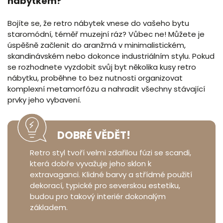
nábytkem?
Bojíte se, že retro nábytek vnese do vašeho bytu
staromódní, téměř muzejní ráz? Vůbec ne! Můžete je
úspěšně začlenit do aranžmá v minimalistickém,
skandinávském nebo dokonce industriálním stylu. Pokud
se rozhodnete vyzdobit svůj byt několika kusy retro
nábytku, proběhne to bez nutnosti organizovat
komplexní metamorfózu a nahradit všechny stávající
prvky jeho vybavení.
DOBRÉ VĚDĚT!
Retro styl tvoří velmi zdařilou fúzi se scandi,
která dobře vyvažuje jeho sklon k
extravaganci. Klidné barvy a střídmé použití
dekorací, typické pro severskou estetiku,
budou pro takový interiér dokonalým
základem.