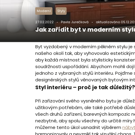
Moderní
Styly
27.02.2022
Pavla Jurečková
aktualizováno
05.12.20
Jak zařídit byt v moderním styl
Byt vyzdobený v moderním pěkném stylu je
našeho okolí tak, aby vyhovovalo estetickým
aby každá místnost byla stylisticky konzist
soudržnosti uspořádání. Abychom mohli dojít k
jednoho z vybraných stylů interiéru. Pojďme 
designérských stylů věnovaných bytovým int
Styl interiéru – proč je tak důležitý?
Při zařizování svého vysněného bytu je důl
užitkovým potřebám, ale také potřebě důsle
všech druhů zařízení, barevných kompozic 
nezbytné, aby spolu všechny do určité míry h
můžeme tento úkol usnadnit výběrem
náby
harmonizovaly a nevznikl tak vizuální chaos.