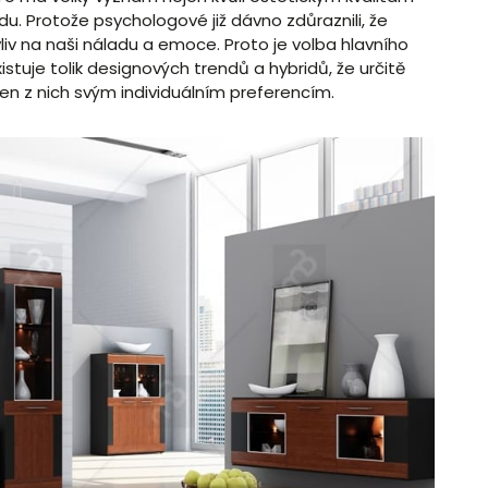
hodu. Protože psychologové již dávno zdůraznili, že
v na naši náladu a emoce. Proto je volba hlavního
stuje tolik designových trendů a hybridů, že určitě
n z nich svým individuálním preferencím.