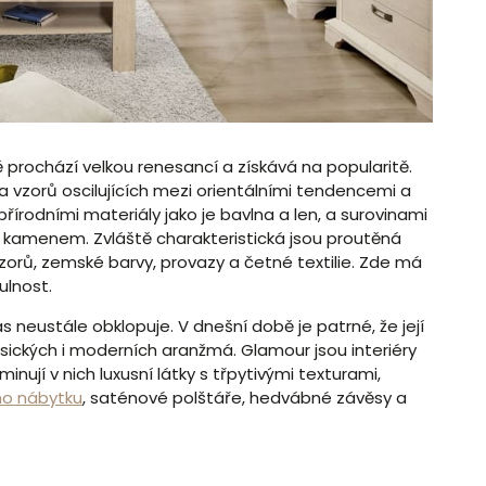
bě prochází velkou renesancí a získává na popularitě.
v a vzorů oscilujících mezi orientálními tendencemi a
írodními materiály jako je bavlna a len, a surovinami
 kamenem. Zvláště charakteristická jsou proutěná
zorů, zemské barvy, provazy a četné textilie. Zde má
ulnost.
 neustále obklopuje. V dnešní době je patrné, že její
asických i moderních aranžmá. Glamour jsou interiéry
nují v nich luxusní látky s třpytivými texturami,
ho nábytku
, saténové polštáře, hedvábné závěsy a