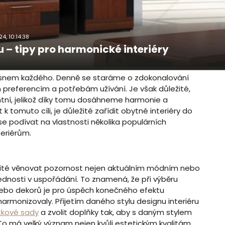
24, 10:14:38
u – tipy pro harmonické interiéry
 snem každého. Denně se staráme o zdokonalování
 preferencím a potřebám užívání. Je však důležité,
entní, jelikož díky tomu dosáhneme harmonie a
 tomuto cíli, je důležité zařídit obytné interiéry do
se podívat na vlastnosti několika populárních
eriérům.
ežité věnovat pozornost nejen aktuálním módním nebo
dnosti v uspořádání. To znamená, že při výběru
nebo dekorů je pro úspěch konečného efektu
armonizovaly. Přijetím daného stylu designu interiéru
tkové sady
a zvolit doplňky tak, aby s daným stylem
 To má velký význam nejen kvůli estetickým kvalitám