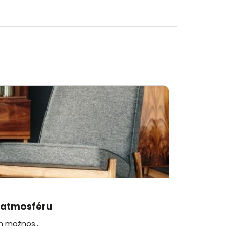
u atmosféru
m možnos...