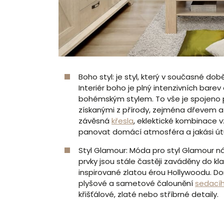
Boho styl: je styl, který v současné do
Interiér boho je plný intenzivních bare
bohémským stylem. To vše je spojeno př
získanými z přírody, zejména dřevem a
závěsná
křesla
, eklektické kombinace v
panovat domácí atmosféra a jakási út
Styl Glamour: Móda pro styl Glamour nás
prvky jsou stále častěji zaváděny do kl
inspirované zlatou érou Hollywoodu. Domi
plyšové a sametové čalounění
sedací
křišťálové, zlaté nebo stříbrné detaily.