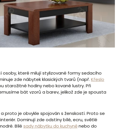
ší osoby, které milují stylizované formy sedacího
inuje zde nábytek klasických tvarů (např.
Křeslo
sou starožitné hodiny nebo kované lustry. Při
nemusíme bát vzorů a barev, jelikož zde je spousta
i, a proto je obvykle spojován s ženskostí. Proto se
interiér. Dominují zde odstíny bílé, ecru, světlé
modré. Bílé
sady nábytku do kuchyně
nebo do