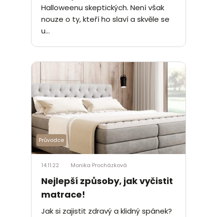
Halloweenu skeptických. Není však
nouze o ty, kteří ho slaví a skvěle se
u...
Průvodce
14.11.22
Monika Procházková
Nejlepší způsoby, jak vyčistit
matrace!
Jak si zajistit zdravý a klidný spánek?