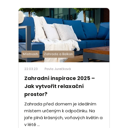
Místnosti
Zahrada a Balkon
22.03.23
Pavla Jurečková
Zahradní inspirace 2025 –
Jak vytvořit relaxační
prostor?
Zahrada před domem je ideálním
místem určeným k odpočinku. Na
jaře plná krásných, voňavých květin a
v létě ...