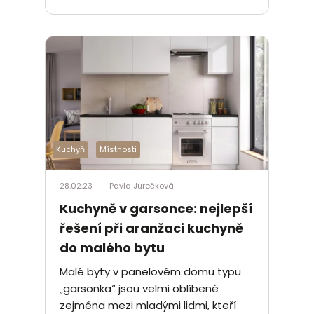
Kuchyň
Místnosti
28.02.23
Pavla Jurečková
Kuchyně v garsonce: nejlepší
řešení při aranžaci kuchyně
do malého bytu
Malé byty v panelovém domu typu
„garsonka“ jsou velmi oblíbené
zejména mezi mladými lidmi, kteří