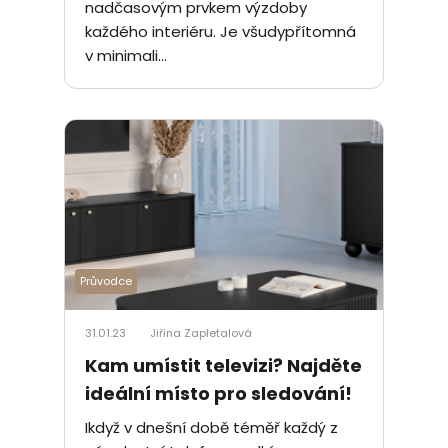
nadčasovým prvkem výzdoby
každého interiéru. Je všudypřítomná
v minimali...
Průvodce
31.01.23
Jiřina Zapletalová
Kam umístit televizi? Najděte
ideální místo pro sledování!
Ikdyž v dnešní době téměř každý z