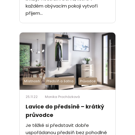
každém obývacím pokoji vytvoří
příjem...
Místnosti
Předsíň a šatna
Průvodce
25.11.22
Monika Procházková
Lavice do předsíně – krátký
průvodce
Je těžké si představit dobře
uspořádanou předsíň bez pohodlné