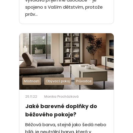
spojeno s Vaším dětstvím, protože
práv...
Místnosti
Obývací pokoj
Průvodce
25.11.22
Monika Procházková
Jaké barevné doplňky do
béžového pokoje?
Béžová barva, stejně jako šedá nebo
bílá, je neutrální barva, která v