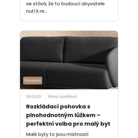
se stává, že to budoucí obyvatele
nutí k re...
Průvodce
26.02.23
Pavla Jurečková
Rozkládací pohovka s
plnohodnotným lůžkem –
perfektní volba pro malý byt
Malé byty to jsou místnosti