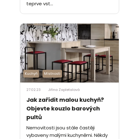
teprve vst...
Kuchyň
Místnosti
27.02.23
Jiřina Zapletalová
Jak zařídit malou kuchyň?
Objevte kouzlo barových
pultů
Nemovitosti jsou stále častěji
vybaveny malými kuchyněmi. Někdy