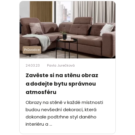
Průvodce
24.03.23
Pavla Jurečková
Zavěste si na stěnu obraz
a dodejte bytu správnou
atmosféru
Obrazy na stěně v každé místnosti
budou nevšední dekorací, která
dokonale podtrhne styl daného
interiéru a ...