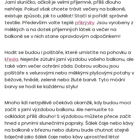
Jarní sluníčko, ačkoli je velmi příjemné, příliš dlouho
nehřeje. Pokud však chcete trávit večery na balkoně,
existuje způsob, jak to udělat! Stačí si pořídit správné
textilie. Především volte teplé
přikrývky
. Jsou vyrobeny z
měkkých a na dotek příjemných látek a večer na
balkoně se v nich stane opravdovým odpočinkem!
Hodit se budou i polštáře, které umístíte na pohovku a
křesla
. Nejenže zútulní jarní výzdobu vašeho balkonu, ale
také vám večer ochrání záda. Dobrou volbou jsou
polštáře s velurovými nebo měkkými plyšovými potahy v
béžové, hnědé, zelené nebo žluté barvě. Tyto módní
barvy se hodí ke každému stylu!
Mnoho lidí netrpělivě očekává okamžik, kdy budou moci
začít s jarní výzdobou balkonu. Ale nemusíte to
odkládat příliš dlouho! S výzdobou můžete přece začít
hned s prvními slunečními paprsky. Šálek čaje nebo kávy
na balkoně v březnu nebo dubnu bude chutnat stejně
báječně jako šálek čaje nebo kávy uprostřed léta!