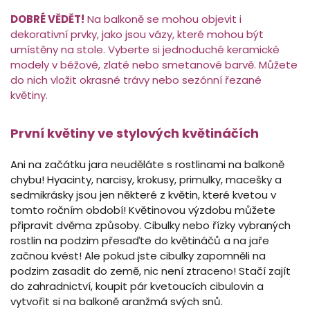
DOBRÉ VĚDĚT!
Na balkoně se mohou objevit i
dekorativní prvky, jako jsou vázy, které mohou být
umístěny na stole. Vyberte si jednoduché keramické
modely v béžové, zlaté nebo smetanové barvě. Můžete
do nich vložit okrasné trávy nebo sezónní řezané
květiny.
První květiny ve stylových květináčích
Ani na začátku jara neuděláte s rostlinami na balkoně
chybu! Hyacinty, narcisy, krokusy, primulky, macešky a
sedmikrásky jsou jen některé z květin, které kvetou v
tomto ročním období! Květinovou výzdobu můžete
připravit dvěma způsoby. Cibulky nebo řízky vybraných
rostlin na podzim přesaďte do květináčů a na jaře
začnou kvést! Ale pokud jste cibulky zapomněli na
podzim zasadit do země, nic není ztraceno! Stačí zajít
do zahradnictví, koupit pár kvetoucích cibulovin a
vytvořit si na balkoně aranžmá svých snů.