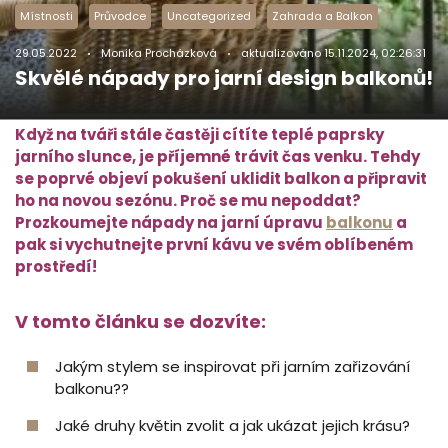
Místnosti
Průvodce
Uncategorized
Zahrada a Balkon
29.05.2022
Monika Procházková
aktualizováno
15.11.2024, 02:26:31
Skvělé nápady pro jarní design balkonů!
Když na tváři stále častěji cítíte teplé paprsky
jarního slunce, je příjemné trávit čas venku. Tehdy
se poprvé objeví pokušení uklidit balkon a připravit
ho na novou sezónu. Proč se mu nepoddat?
Prozkoumejte nápady na jarní úpravu
balkonu
a
pak si vychutnejte první kávu ve svém oblíbeném
prostředí!
V tomto článku se dozvíte:
Jakým stylem se inspirovat při jarním zařizování
balkonu??
Jaké druhy květin zvolit a jak ukázat jejich krásu?