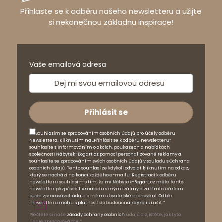
Přihlaste se k odběru našeho newsletteru a užijte
si nekonečnou základnu inspirace!
Vaše emailová adresa
Souhlasím se zpracováním osobních údajů pro účely odběru
Newslettera. Kliknutím na „Přihlásit se k odběru newsletteru“
souhlasíte s informováním o akcích, poukazech a nabídkách
společnosti Nábytek-Bogart.cz pomocí personalizované reklamy a
souhlasíte se zpracováním svých osobních údajů v souladu s Ochrana
osobních údajů. Tento souhlas lze kdykoli odvolat kliknutím na odkaz,
který se nachází na konci každého e-mailu. Registrací k odběru
newsletteru souhlasím s tím, že mi Nábytek-Bogart.cz může tento
newsletter přizpůsobit v souladu s mými zájmy a za tímto účelem
bude zpracovávat údaje o mém uživatelském chování. Odběr
newsletteru mohu s platností do budoucna kdykoli zrušit.*
Přečtěte si naše
zásady ochrany osobních
údajů a zjistěte, jak tyto
údaje zpracováváme.*