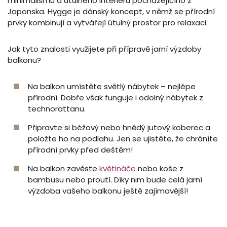
minimalismu a útulného interiéru pocházejícího z
Japonska. Hygge je dánský koncept, v němž se přírodní
prvky kombinují a vytvářejí útulný prostor pro relaxaci.
Jak tyto znalosti využijete při přípravě jarní výzdoby
balkonu?
Na balkon umístěte světlý nábytek – nejlépe
přírodní. Dobře však funguje i odolný nábytek z
technorattanu.
Připravte si béžový nebo hnědý jutový koberec a
položte ho na podlahu. Jen se ujistěte, že chráníte
přírodní prvky před deštěm!
Na balkon zavěste
květináče
nebo koše z
bambusu nebo proutí. Díky nim bude celá jarní
výzdoba vašeho balkonu ještě zajímavější!