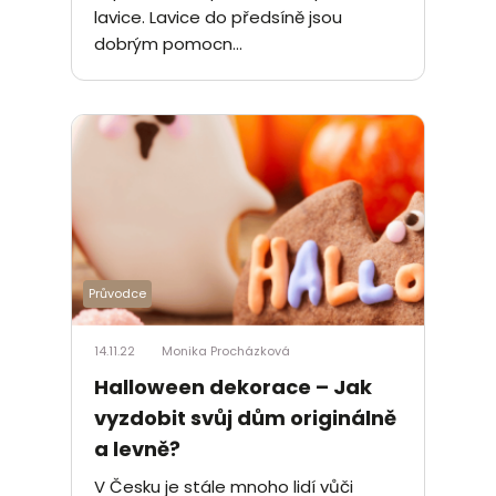
lavice. Lavice do předsíně jsou
dobrým pomocn...
Průvodce
14.11.22
Monika Procházková
Halloween dekorace – Jak
vyzdobit svůj dům originálně
a levně?
V Česku je stále mnoho lidí vůči