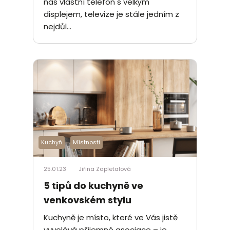
nás vlastní telefon s velkým
displejem, televize je stále jedním z
nejdůl...
Kuchyň
Místnosti
25.01.23
Jiřina Zapletalová
5 tipů do kuchyně ve
venkovském stylu
Kuchyně je místo, které ve Vás jistě
vyvolává příjemné asociace – je