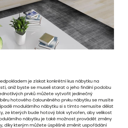
ředpokladem je získat konkrétní kus nábytku na
tí, aniž byste se museli starat o jeho finální podobu
dnotlivých prvků můžete vytvořit jedinečný
 výběru hotového čalouněného prvku nábytku se musíte
případě modulárního nábytku si s tímto nemusíte dělat
vky, ze kterých bude hotový blok vytvořen, aby velikost
dulárního nábytku je také možnost provádět změny
áčky, díky kterým můžete úspěšně změnit uspořádání