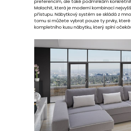
preferencím, ale také podmínkám konkrétníh
Malachit, která je moderní kombinací nejvyšší
přístupu. Nábytkový systém se skládá z mnoha
tomu si můžete vybrat pouze ty prvky, které
kompletního kusu nábytku, který splní očeká