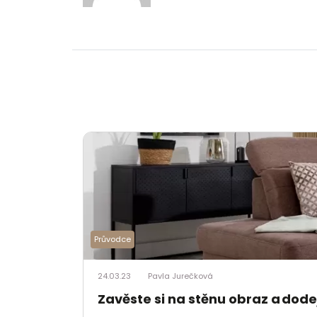
Průvodce
24.03.23
Pavla Jurečková
Zavěste si na stěnu obraz a dod