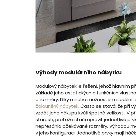
Výhody modulárního nábytku
Modulový nábytek je řešení, jehož hlavním p
základě jeho estetických a funkčních vlastnos
a rozměry. Díky mnoha možnostem sladění je
čalouněný nábytek
. Často se stává, že při
vzdát jeho nákupu kvůli špatné velikosti. V 
starosti, protože stačí upravit jednotlivé pr
nepřesáhla očekávané rozměry. Výhodou mo
v jeho konfiguraci. Jednotlivé prvky mají h