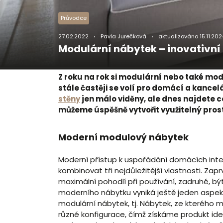
Průvodce
27.02.2022
Pavla Jurečková
aktualizováno
15.11.202
Modulární nábytek – inovativn
Z roku na rok si modulární nebo také mod
stále častěji se volí pro domácí a kancel
stěny
jen málo viděny, ale dnes najdete c
můžeme úspěšně vytvořit využitelný prosto
Moderní modulový nábytek
Moderní přístup k uspořádání domácích inter
kombinovat tři nejdůležitější vlastnosti. Zapr
maximální pohodlí při používání, zadruhé, být
moderního nábytku vyniká ještě jeden aspek
modulární nábytek, tj. Nábytek, ze kteréh
různé konfigurace, čímž získáme produkt id