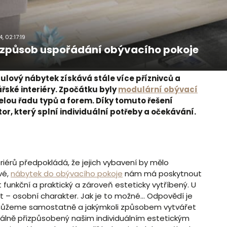
4, 02:17:19
í způsob uspořádání obývacího pokoje
ulový nábytek získává stále více příznivců a
ářské interiéry. Zpočátku byly
modulární obývací
elou řadu typů a forem. Díky tomuto řešení
r, který splní individuální potřeby a očekávání.
iérů předpokládá, že jejich vybavení by mělo
vé,
nábytek do obývacího pokoje
nám má poskytnout
 funkční a praktický a zároveň esteticky vytříbený. U
t – osobní charakter. Jak je to možné… Odpovědí je
o můžeme samostatně a jakýmkoli způsobem vytvářet
eálně přizpůsobený našim individuálním estetickým