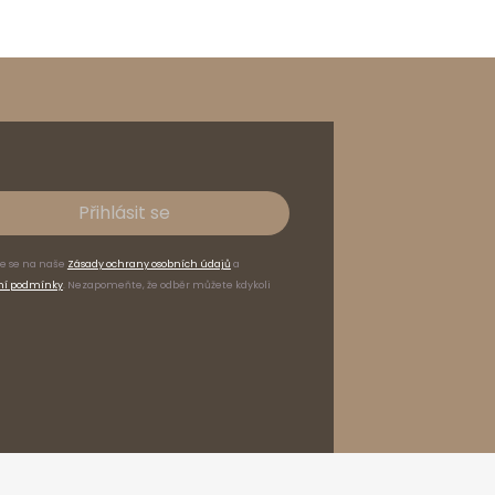
Přihlásit se
te se na naše
Zásady ochrany osobních údajů
a
ní podmínky
. Nezapomeňte, že odběr můžete kdykoli