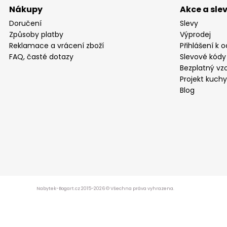
Nákupy
Akce a sle
Doručení
Slevy
Způsoby platby
Výprodej
Reklamace a vrácení zboží
Přihlášení k 
FAQ, časté dotazy
Slevové kódy
Bezplatný vzo
Projekt kuch
Blog
Nabytek-Bogart.cz 2015-2026 © Všechna práva vyhrazena.