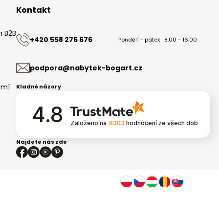
Kontakt
m B2B
+420 558 276 676
Pondělí - pátek
8:00 - 16:00
ů
podpora@nabytek-bogart.cz
omí
Kladné názory
4.8
Založeno na
8303
hodnocení
ze všech dob
Najdete nás zde