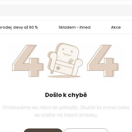
rodej: slevy až 60 %
Skladem - ihned
Akce
Došlo k chybě
Omlouváme se, něco se pokazilo. Zkuste to znovu nebo
se vraťte na hlavní stránku.