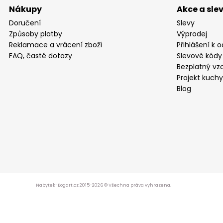
Nákupy
Akce a sle
Doručení
Slevy
Způsoby platby
Výprodej
Reklamace a vrácení zboží
Přihlášení k 
FAQ, časté dotazy
Slevové kódy
Bezplatný vzo
Projekt kuch
Blog
Nabytek-Bogart.cz 2015-2026 © Všechna práva vyhrazena.