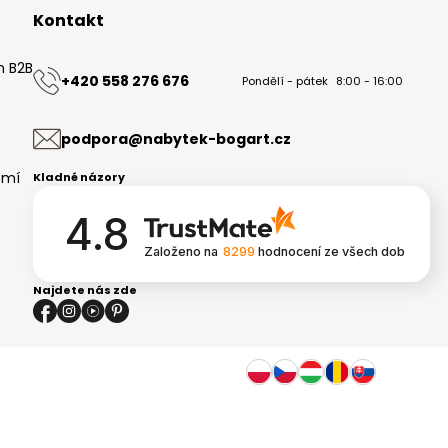
Kontakt
m B2B
+420 558 276 676
Pondělí - pátek
8:00 - 16:00
ů
podpora@nabytek-bogart.cz
omí
Kladné názory
4.8
Založeno na
8299
hodnocení
ze všech dob
Najdete nás zde