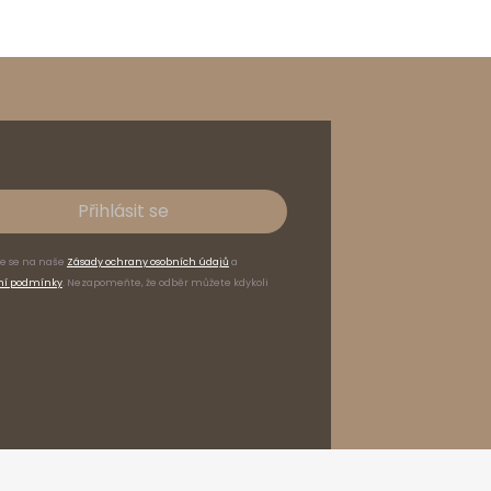
Přihlásit se
te se na naše
Zásady ochrany osobních údajů
a
ní podmínky
. Nezapomeňte, že odběr můžete kdykoli