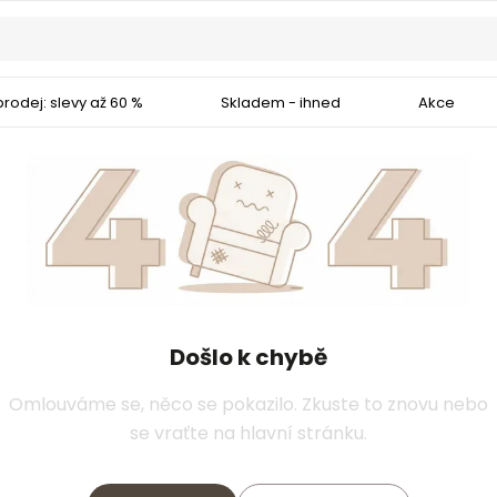
rodej: slevy až 60 %
Skladem - ihned
Akce
Došlo k chybě
Omlouváme se, něco se pokazilo. Zkuste to znovu nebo
se vraťte na hlavní stránku.