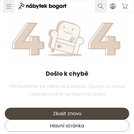
Došlo k chybě
Omlouváme se, něco se pokazilo. Zkuste to znovu
nebo se vraťte na hlavní stránku.
Zkusit znovu
Hlavní stránka