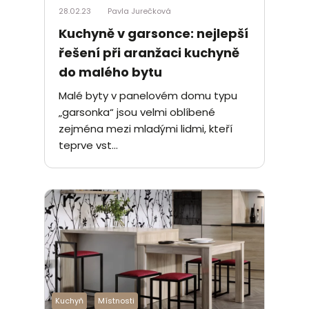
28.02.23
Pavla Jurečková
Kuchyně v garsonce: nejlepší
řešení při aranžaci kuchyně
do malého bytu
Malé byty v panelovém domu typu
„garsonka“ jsou velmi oblíbené
zejména mezi mladými lidmi, kteří
teprve vst...
Kuchyň
Místnosti