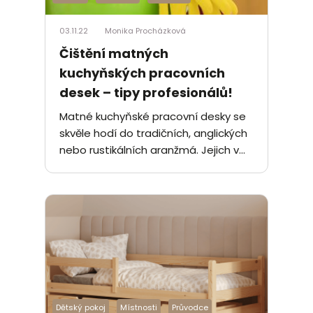
03.11.22
Monika Procházková
Čištění matných
kuchyňských pracovních
desek – tipy profesionálů!
Matné kuchyňské pracovní desky se
skvěle hodí do tradičních, anglických
nebo rustikálních aranžmá. Jejich v...
Dětský pokoj
Místnosti
Průvodce