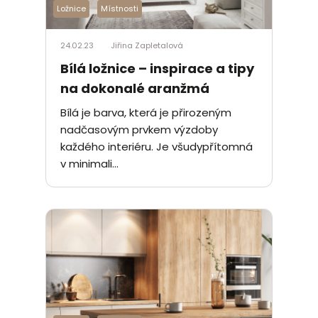
Ložnice
Místnosti
24.02.23
Jiřina Zapletalová
Bílá ložnice – inspirace a tipy
na dokonalé aranžmá
Bílá je barva, která je přirozeným
nadčasovým prvkem výzdoby
každého interiéru. Je všudypřítomná
v minimali...