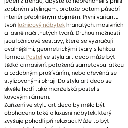
jeden z trendů, abyste to nepřeháněli s příliš
zdobným stylingem, protože potom působí
interiér přeplněným dojměm. První variantu
tvoří
ložnicový nábytek
hranatých, masivních
a jasně načrtnutých tvarů. Druhou možností
jsou ložnicové sestavy, které se vyznačují
oválnějšími, geometrickými tvary s lehkou
formou.
Postel
ve stylu art deco může být
těžká a masivní, potažená sametovou látkou
a ozdobným prošíváním, nebo dřevěná se
stylizovanými okraji. Do stylu art deco se
skvěle hodí také manželská postel s
kovovým rámem.
Zařízení ve stylu art deco by mělo být
obohaceno také o luxusní nábytek, který
zvyšuje pohodlí při relaxaci. Může to být