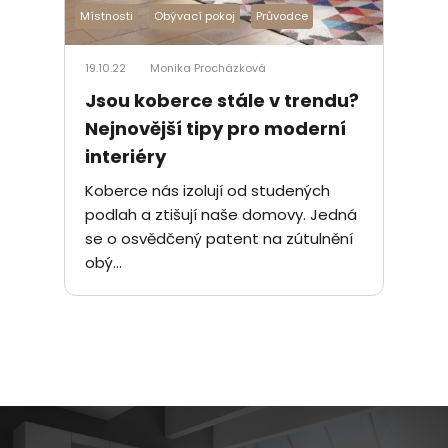
Místnosti
Obývací pokoj
Průvodce
19.10.22
Monika Procházková
Jsou koberce stále v trendu?
Nejnovější tipy pro moderní
interiéry
Koberce nás izolují od studených
podlah a ztišují naše domovy. Jedná
se o osvědčený patent na zútulnění
obý...