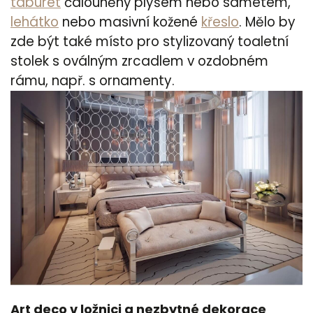
taburet
čalouněný plyšem nebo sametem,
lehátko
nebo masivní kožené
křeslo
. Mělo by
zde být také místo pro stylizovaný toaletní
stolek s oválným zrcadlem v ozdobném
rámu, např. s ornamenty.
Art deco v ložnici a nezbytné dekorace