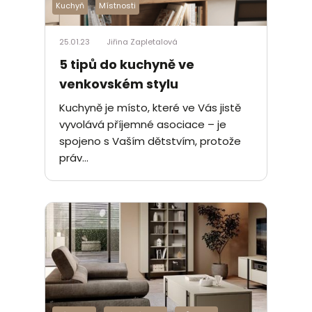
Kuchyň
Místnosti
25.01.23
Jiřina Zapletalová
5 tipů do kuchyně ve
venkovském stylu
Kuchyně je místo, které ve Vás jistě
vyvolává příjemné asociace – je
spojeno s Vaším dětstvím, protože
práv...