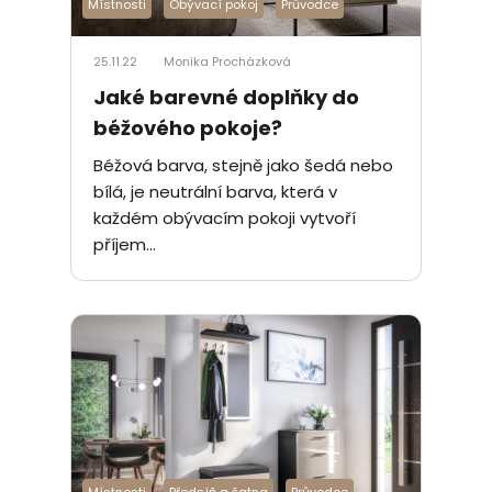
Místnosti
Obývací pokoj
Průvodce
25.11.22
Monika Procházková
Jaké barevné doplňky do
béžového pokoje?
Béžová barva, stejně jako šedá nebo
bílá, je neutrální barva, která v
každém obývacím pokoji vytvoří
příjem...
Místnosti
Předsíň a šatna
Průvodce