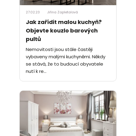
27.02.23
Jiřina Zapletalová
Jak zařídit malou kuchyň?
Objevte kouzlo barových
pultů
Nemovitosti jsou stále častěji
vybaveny malými kuchyněmi. Někdy
se stává, že to budoucí obyvatele
nutí k re...