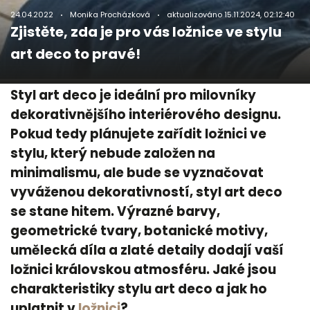
24.04.2022
Monika Procházková
aktualizováno
15.11.2024, 02:12:40
Zjistěte, zda je pro vás ložnice ve stylu
art deco to pravé!
Styl art deco je ideální pro milovníky
dekorativnějšího interiérového designu.
Pokud tedy plánujete zařídit ložnici ve
stylu, který nebude založen na
minimalismu, ale bude se vyznačovat
vyváženou dekorativností, styl art deco
se stane hitem. Výrazné barvy,
geometrické tvary, botanické motivy,
umělecká díla a zlaté detaily dodají vaší
ložnici královskou atmosféru. Jaké jsou
charakteristiky stylu art deco a jak ho
uplatnit v
ložnici
?