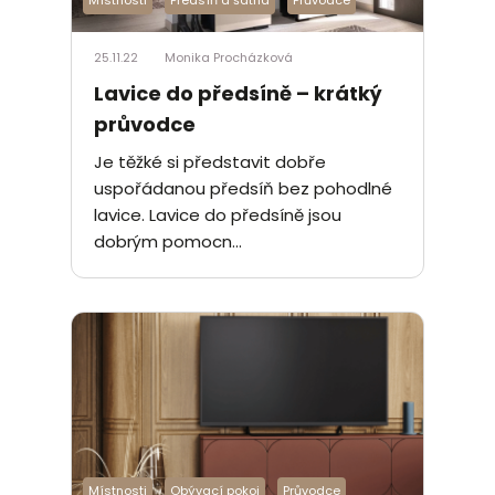
25.11.22
Monika Procházková
Lavice do předsíně – krátký
průvodce
Je těžké si představit dobře
uspořádanou předsíň bez pohodlné
lavice. Lavice do předsíně jsou
dobrým pomocn...
Místnosti
Obývací pokoj
Průvodce