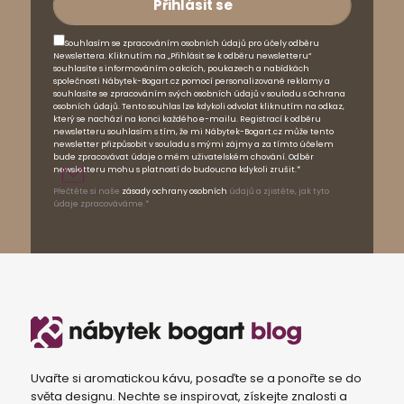
Souhlasím se zpracováním osobních údajů pro účely odběru
Newslettera. Kliknutím na „Přihlásit se k odběru newsletteru“
souhlasíte s informováním o akcích, poukazech a nabídkách
společnosti Nábytek-Bogart.cz pomocí personalizované reklamy a
souhlasíte se zpracováním svých osobních údajů v souladu s Ochrana
osobních údajů. Tento souhlas lze kdykoli odvolat kliknutím na odkaz,
který se nachází na konci každého e-mailu. Registrací k odběru
newsletteru souhlasím s tím, že mi Nábytek-Bogart.cz může tento
newsletter přizpůsobit v souladu s mými zájmy a za tímto účelem
bude zpracovávat údaje o mém uživatelském chování. Odběr
newsletteru mohu s platností do budoucna kdykoli zrušit.*
Přečtěte si naše
zásady ochrany osobních
údajů a zjistěte, jak tyto
údaje zpracováváme.*
Uvařte si aromatickou kávu, posaďte se a ponořte se do
světa designu. Nechte se inspirovat, získejte znalosti a