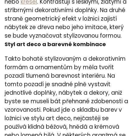
nebo
křesel
. Kontrastují s lesklými, zlatými a
stříbrnými dekorativními doplňky. Na druhé
straně geometrický efekt v ložnici zajistí
nábytek ze dřeva nebo jeho imitace, který
se bude vyznačovat stylizovanou formou.
Styl art deco a barevné kombinace
Takto bohatě stylizovaným a dekorativním
formám a ornamentům by měla tvořit
pozadí tlumená barevnost interiéru. Na
tomto pozadí je snadné plně vystavit
jednotlivé doplňky, nábytek a dekory, aniž
byste se museli bát přehnané zdobenosti a
vzorovanosti. Pokud jde o skladbu barev v
ložnici ve stylu art deco, nejčastěji se
používá klidná béžová, hnědá a krémová
nebo lomená bílá. V některých aranžmá se