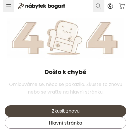
Došlo k chybě
Omlouváme se, něco se pokazilo. Zkuste to znovu
nebo se vraťte na hlavní stránku.
Zkusit znovu
Hlavní stránka