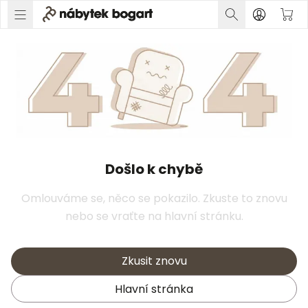
Došlo k chybě
Omlouváme se, něco se pokazilo. Zkuste to znovu
nebo se vraťte na hlavní stránku.
Zkusit znovu
Hlavní stránka