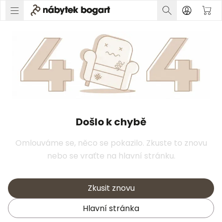
Došlo k chybě
Omlouváme se, něco se pokazilo. Zkuste to znovu
nebo se vraťte na hlavní stránku.
Zkusit znovu
Hlavní stránka