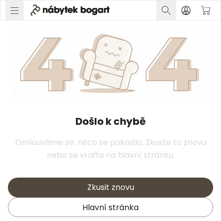
Došlo k chybě
Omlouváme se, něco se pokazilo. Zkuste to znovu
nebo se vraťte na hlavní stránku.
Zkusit znovu
Hlavní stránka