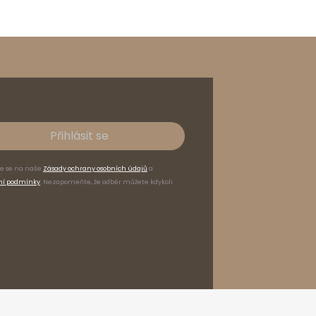
Přihlásit se
te se na naše
Zásady ochrany osobních údajů
a
ní podmínky
. Nezapomeňte, že odběr můžete kdykoli