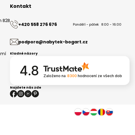
Kontakt
m B2B
+420 558 276 676
Pondělí - pátek
8:00 - 16:00
ů
podpora@nabytek-bogart.cz
omí
Kladné názory
4.8
Založeno na
8300
hodnocení
ze všech dob
Najdete nás zde