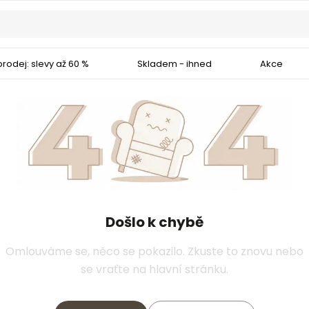
rodej: slevy až 60 %
Skladem - ihned
Akce
Došlo k chybě
Omlouváme se, něco se pokazilo. Zkuste to znovu nebo
se vraťte na hlavní stránku.