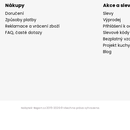
Nákupy
Akce a sle
Doručení
Slevy
Způsoby platby
Výprodej
Reklamace a vrácení zboží
Přihlášení k 
FAQ, časté dotazy
Slevové kódy
Bezplatný vzo
Projekt kuch
Blog
Nabytek-Bogart.cz 2015-2026 © Všechna práva vyhrazena.