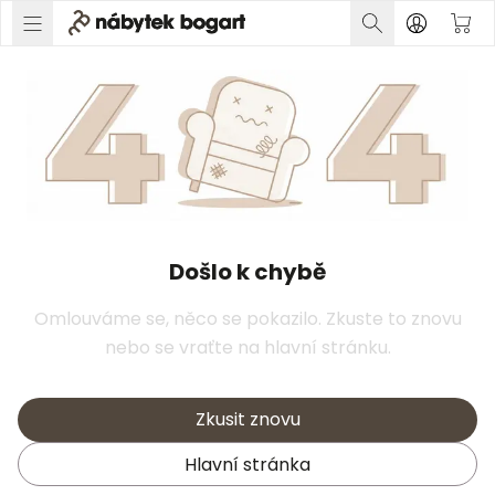
Došlo k chybě
Omlouváme se, něco se pokazilo. Zkuste to znovu
nebo se vraťte na hlavní stránku.
Zkusit znovu
Hlavní stránka