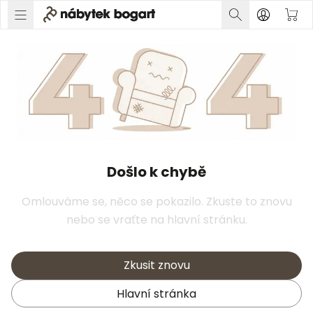
Došlo k chybě
Omlouváme se, něco se pokazilo. Zkuste to znovu
nebo se vraťte na hlavní stránku.
Zkusit znovu
Hlavní stránka