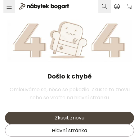
Došlo k chybě
Omlouváme se, něco se pokazilo. Zkuste to znovu
nebo se vraťte na hlavní stránku.
Zkusit znovu
Hlavní stránka