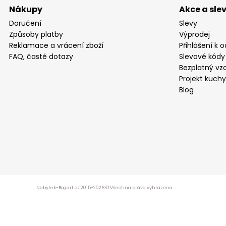
Nákupy
Akce a sle
Doručení
Slevy
Způsoby platby
Výprodej
Reklamace a vrácení zboží
Přihlášení k 
FAQ, časté dotazy
Slevové kódy
Bezplatný vzo
Projekt kuch
Blog
Nabytek-Bogart.cz 2015-2026 © Všechna práva vyhrazena.