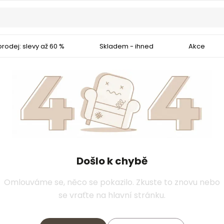
rodej: slevy až 60 %
Skladem - ihned
Akce
Došlo k chybě
Omlouváme se, něco se pokazilo. Zkuste to znovu nebo
se vraťte na hlavní stránku.