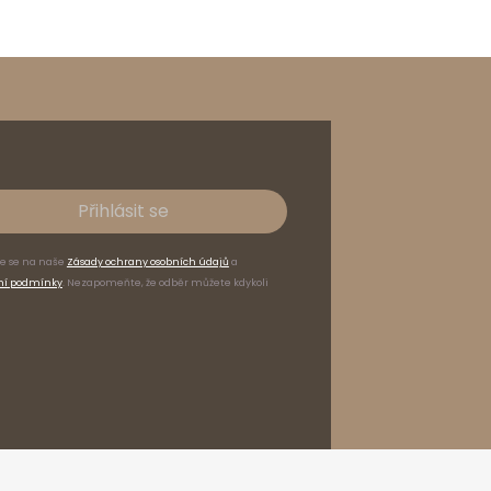
Přihlásit se
te se na naše
Zásady ochrany osobních údajů
a
ní podmínky
. Nezapomeňte, že odběr můžete kdykoli