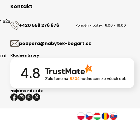
Kontakt
m B2B
+420 558 276 676
Pondělí - pátek
8:00 - 16:00
ů
podpora@nabytek-bogart.cz
omí
Kladné názory
4.8
Založeno na
8304
hodnocení
ze všech dob
Najdete nás zde