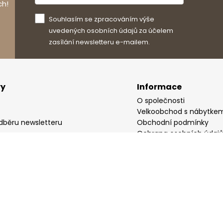
ch!
Souhlasím se zpracováním výše
uvedených osobních údajů za účelem
zasílání newsletteru e-mailem.
vy
Informace
O společnosti
Velkoobchod s nábytke
odběru newsletteru
Obchodní podmínky
Ochrana osobních údaj
rník
Mapa stránek
yně
Kontakt
Změnit nastavení soukr