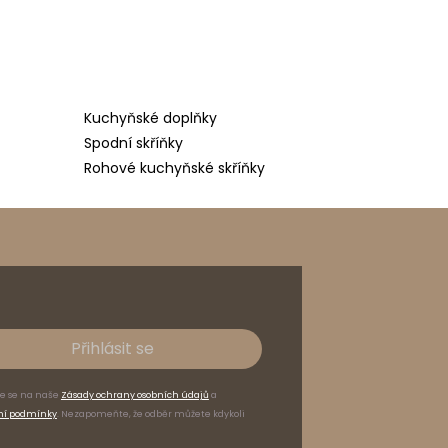
Kuchyňské doplňky
Spodní skříňky
Rohové kuchyňské skříňky
Přihlásit se
te se na naše
Zásady ochrany osobních údajů
a
ní podmínky
. Nezapomeňte, že odběr můžete kdykoli