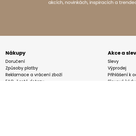
akcích, novinkách, inspiracích a trende
Nákupy
Akce a sle
Doručení
Slevy
Způsoby platby
Výprodej
Reklamace a vrácení zboží
Přihlášení k 
FAQ, časté dotazy
Slevové kódy
Bezplatný vzo
Projekt kuch
Blog