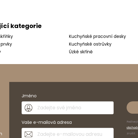
ící kategorie
kříňky
Kuchyňské pracovní desky
 prvky
Kuchyňské ostrůvky
y
Úzké skříně
Jméno
Vaše e-mailová adresa
Podívej
obchod
h
zrušit.