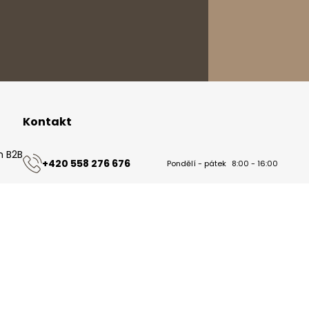
Kontakt
m B2B
+420 558 276 676
Pondělí - pátek
8:00 - 16:00
ů
podpora@nabytek-bogart.cz
omí
Kladné názory
4.8
Založeno na
8304
hodnocení
ze všech dob
Najdete nás zde