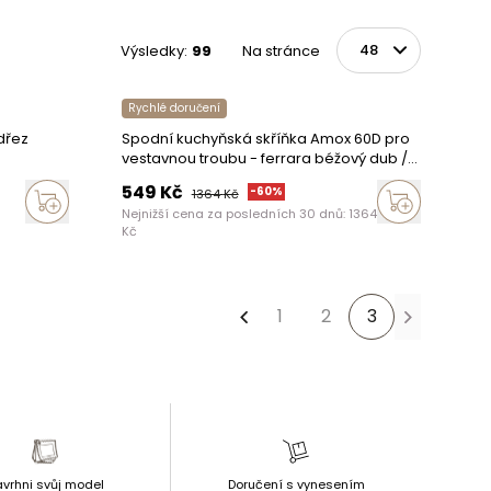
Výsledky
:
99
Na stránce
Na stránce
Rychlé doručení
dřez
Spodní kuchyňská skříňka Amox 60D pro
vestavnou troubu - ferrara béžový dub /
tmavě hnědé legno
549
Kč
-
60
%
1364
Kč
Nejnižší cena za posledních 30 dnů:
1364
Kč
1
2
3
Předchozí stránka
vrhni svůj model
Doručení s vynesením