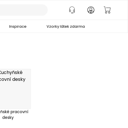
Inspirace
Vzorky látek zdarma
ňské pracovní
desky