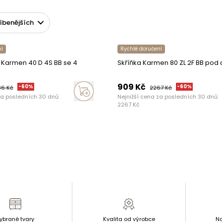
ní
Rychlé doručení
a Karmen 40 D 4S BB se 4
Skříňka Karmen 80 ZL 2F BB pod 
909
Kč
-
60
%
-
60
%
36
Kč
2267
Kč
za posledních 30 dnů:
Nejnižší cena za posledních 30 dnů:
2267
Kč
ybrané tvary
Kvalita od výrobce
Na