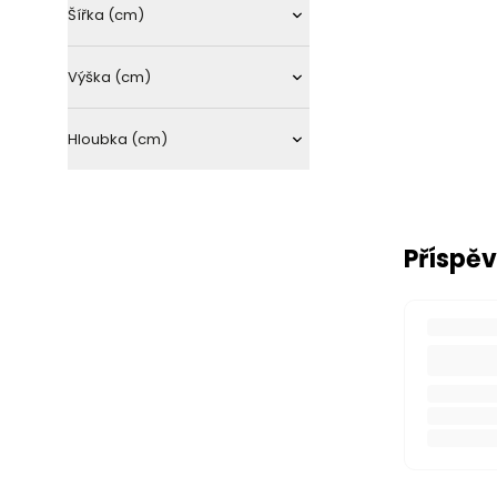
Šířka (cm)
frézované
na vestavnou myčku
bez úchytek
nádobí
na vestavnou troubu
Výška (cm)
na vestavný dřez
rohové
Hloubka (cm)
Příspěv