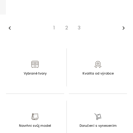
1
2
3
Předchozí stránka
Dalš
Vybrané tvary
Kvalita od výrobce
Navrhni svůj model
Doručení s vynesením