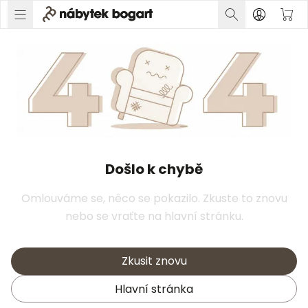
Došlo k chybě
Omlouváme se, něco se pokazilo. Zkuste to znovu
nebo se vraťte na hlavní stránku.
Zkusit znovu
Hlavní stránka