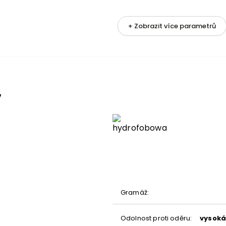
+ Zobrazit více parametrů
metrů
7
nění
Gramáž
:
Odolnost proti oděru
:
vysoká 