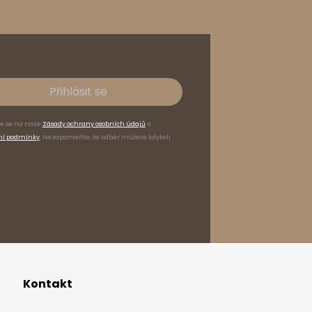
nábytek v balení
Přihlásit se
te se na naše
Zásady ochrany osobních údajů
a
ní podmínky
. Nezapomeňte, že odběr můžete kdykoli
16
kg
6
kg
Kontakt