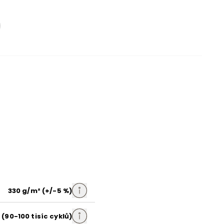
čalouněné
zelená
samet
Monolith 37
330 g/m² (+/-5 %)
hydrofobní materiál
(90-100 tisíc cyklů)