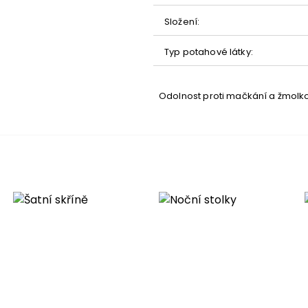
Složení
:
dení
Typ potahové látky
:
Odolnost proti mačkání a žmolk
ěna