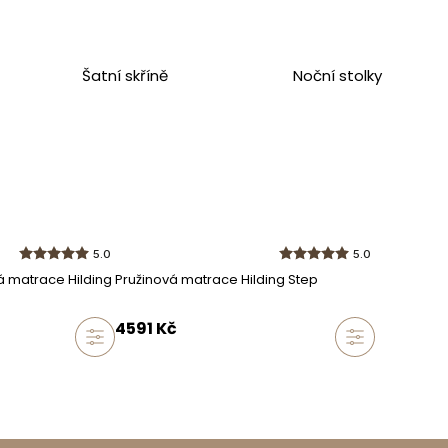
Šatní skříně
Noční stolky
nosti
5.0
5.0
ažena látkou
á matrace Hilding
Pružinová matrace Hilding Step
stejné kolekce
4591
Kč
ormace
ní
é matrace leží