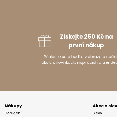
Montáž
Vlastní
Získejte 250 Kč na
Balení pro
první nákup
Přihlaste se a buďte v obraze o našic
akcích, novinkách, inspiracích a trende
Balík číslo 1
Šířka
:
189
Výška
:
16
Hloubka
:
1
Balík číslo 2
Nákupy
Akce a sle
Doručení
Slevy
Šířka
:
209