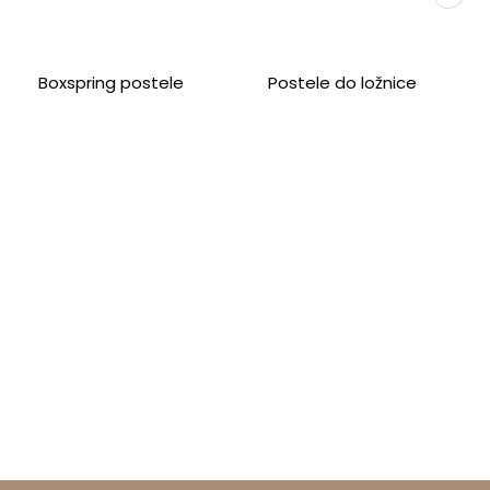
48
Boxspring postele
Postele do ložnice
Ano (rozdělený přepážkou)
ne
ano
150 kg/os
11 cm