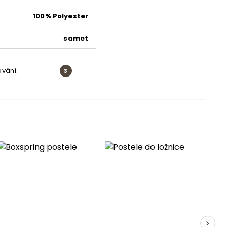
100% Polyester
samet
stříbrná
ování
:
3
dřevo
dřevotříska
chromované
Ano (dřevěný)
Ano (s plynovým pístem)