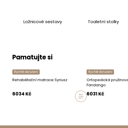
Množství lamel
Úložný prostor
Ložnicové sestavy
Toaletní stolky
Úložný prostor
Typ matrace
Není součástí
Pamatujte si
Doplňkové vlast
Rychlé doručení
Rychlé doručení
Zadní strana pot
Rehabilitační matrace Syriusz
Ortopedická pružinov
Fandango
Další modely ze 
6034
Kč
6031
Kč
Doplňující inf
Maximální zatíže
Hloubka, ve kter