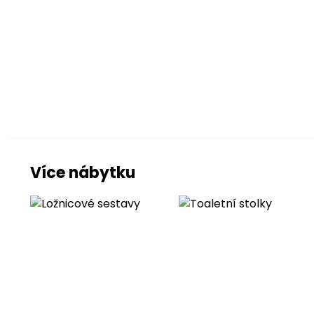
barevné prove
Barva nožek
Provedení
Konstrukce
Konstrukce
Více nábytku
Nožky
Polyuretanová p
rošt
rošt
rošt