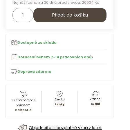
Nejnižší cena za 30 dnů před slevou:
20904
Kč
Přidat do košíku
Dostupné ze skladu
Doručení během 7-14 pracovních dnů
Doprava zdarma
Vrácení
Záruka
Služba pomoc s
14 dní
2 roky
výnosem
K dispozici
Objednejte si bezplatné vzorky látek