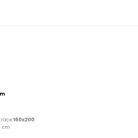
cm
trace
:
160x200
5 cm