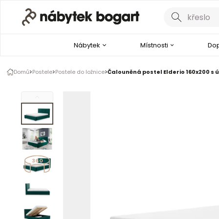
Galerie produktu
1 z 5
Nábytek
Místnosti
Dop
Prohlédněte si produkt
ve 360
Domů
Postele
Postele do ložnice
Čalouněná postel Elderio 160x200 s 