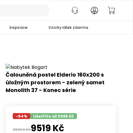
Inspirace
Vzorky látek zdarma
Čalouněná postel Elderio 160x200 s
úložným prostorem - zelený samet
Monolith 37 - Konec série
-
54
%
Ušetříte až 11385 Kč
9519
Kč
20904
Kč