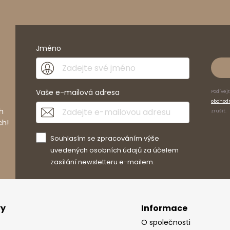
Jméno
duktu
Vaše e-mailová adresa
Podívej
obchod
h
zrušit.
ch!
Souhlasím se zpracováním výše
cm
uvedených osobních údajů za účelem
cm
zasílání newsletteru e-mailem.
07
cm
vy
Informace
O společnosti
cm