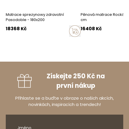
Matrace sprezynowy zdravotní
Pěnová matrace Rock&Rol
Pasodoble - 180x200
cm
18368
Kč
16408
Kč
Získejte 250 Kč na
první nákup
Přihlaste se a buďte v obraze o našich akcích,
novinkách, inspiracích a trendech!
Jméno