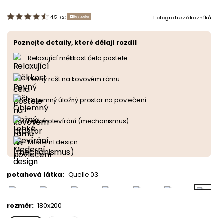
Fotografie zákazníků
Bestseller
4.5
(
2
)
Poznejte detaily, které dělají rozdíl
Relaxující měkkost čela postele
Pevný rošt na kovovém rámu
Objemný úložný prostor na povlečení
Lehké otevírání (mechanismus)
Moderní design
potahová látka
:
Quelle 03
rozměr
:
180x200