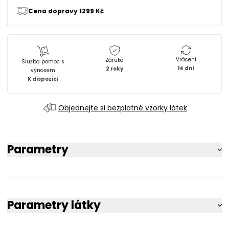
Cena dopravy 1299 Kč
Vrácení
Záruka
Služba pomoc s
14 dní
2 roky
výnosem
K dispozici
Objednejte si bezplatné vzorky látek
Parametry
Parametry látky