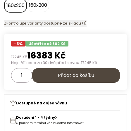
160x200
180x200
Zkontrolujte varianty dostupné ze skladu (1)
-
5
%
Ušetříte až 862 Kč
16383
Kč
17245
Kč
Nejnižší cena za 30 dnů před slevou:
17245
Kč
Přidat do košíku
Dostupné na objednávku
Doručení 1 - 4 týdny
O přesném termínu vás budeme informovat