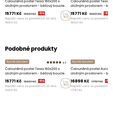
Čalouněná postel Tesia 160x200 s
Čalouněná postel Tesia 1
úložným prostorem - béžový boucle
úložným prostorem - béž
Quelle 03
Castel 15
15771
Kč
15771
Kč
-
5
%
-
5
%
16601
Kč
16601
Kč
Nejnižší cena za posledních 30 dnů:
Nejnižší cena za posledních 
16601
Kč
16601
Kč
Podobné produkty
Rychlé doručení
Rychlé doručení
4.5
Čalouněná postel Tesia 160x200 s
Čalouněná postel Aura 16
úložným prostorem - béžový boucle
úložným prostorem - béž
Quelle 03
Quelle 03
15771
Kč
16898
Kč
-
5
%
-
5
%
16601
Kč
17787
Kč
Nejnižší cena za posledních 30 dnů:
Nejnižší cena za posledních 
16601
Kč
17787
Kč