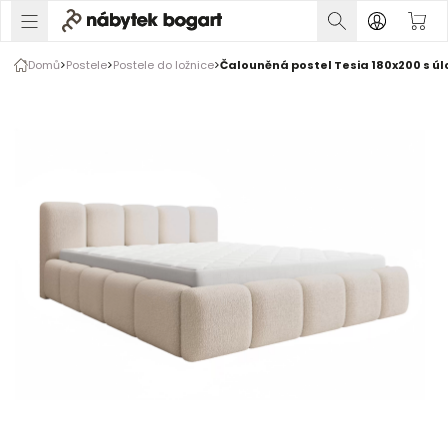
1 z 10
Domů
Postele
Postele do ložnice
Čalouněná postel Tesia 180x200 s úl
Galerie produktu
Fotografie zákazníků
Rozšiřte prsty pro zvětšení obrázku