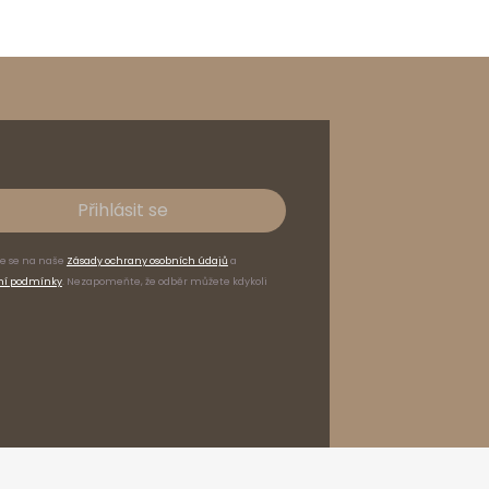
Přihlásit se
te se na naše
Zásady ochrany osobních údajů
a
ní podmínky
. Nezapomeňte, že odběr můžete kdykoli