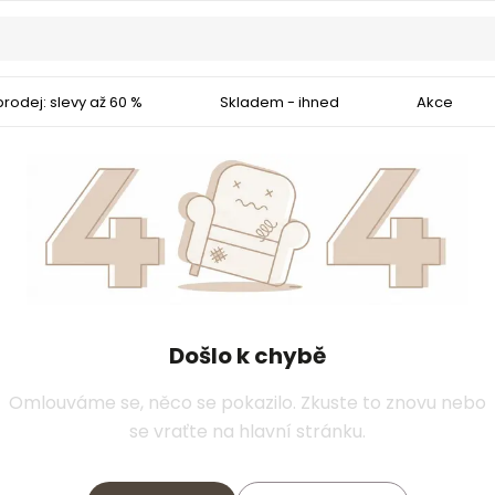
rodej: slevy až 60 %
Skladem - ihned
Akce
Došlo k chybě
Omlouváme se, něco se pokazilo. Zkuste to znovu nebo
se vraťte na hlavní stránku.