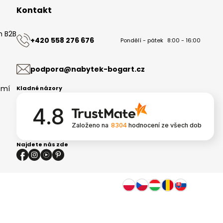
Kontakt
m B2B
+420 558 276 676
Pondělí - pátek
8:00 - 16:00
ů
podpora@nabytek-bogart.cz
omí
Kladné názory
4.8
Založeno na
8304
hodnocení
ze všech dob
Najdete nás zde