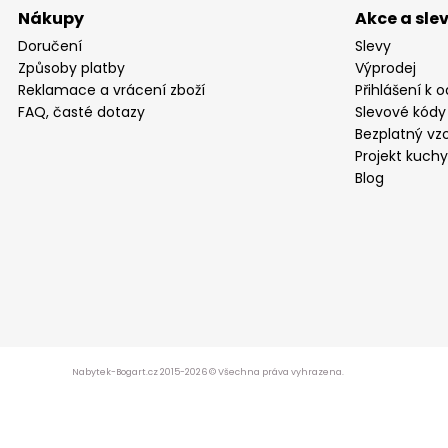
Nákupy
Akce a sle
Doručení
Slevy
Způsoby platby
Výprodej
Reklamace a vrácení zboží
Přihlášení k 
FAQ, časté dotazy
Slevové kódy
Bezplatný vzo
Projekt kuch
Blog
Nabytek-Bogart.cz 2015-2026 © Všechna práva vyhrazena.