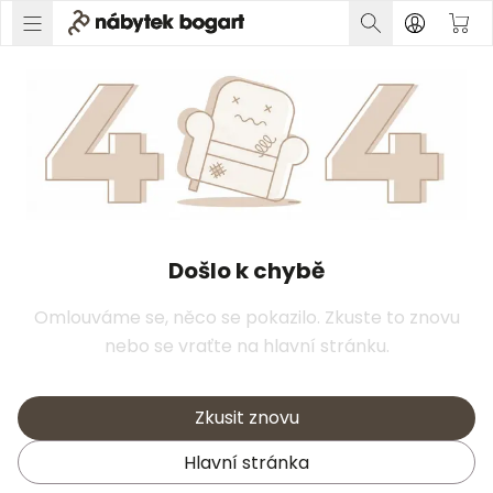
Došlo k chybě
Omlouváme se, něco se pokazilo. Zkuste to znovu
nebo se vraťte na hlavní stránku.
Zkusit znovu
Hlavní stránka