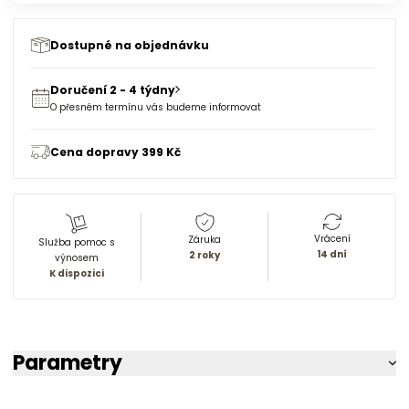
Dostupné na objednávku
Doručení 2 - 4 týdny
O přesném termínu vás budeme informovat
Cena dopravy 399 Kč
Vrácení
Záruka
Služba pomoc s
14 dní
2 roky
výnosem
K dispozici
Parametry