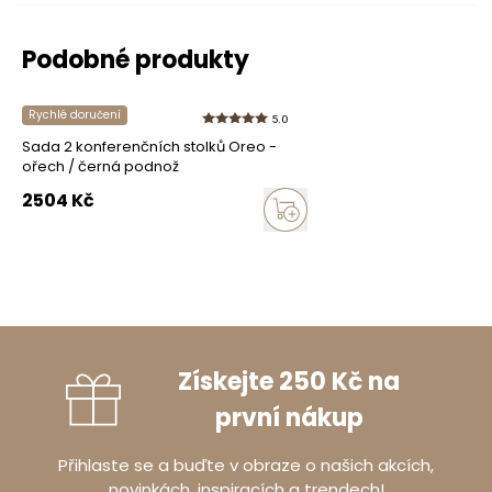
Podobné produkty
Rychlé doručení
5.0
Sada 2 konferenčních stolků Oreo -
ořech / černá podnož
2504
Kč
Získejte 250 Kč na
první nákup
Přihlaste se a buďte v obraze o našich akcích,
novinkách, inspiracích a trendech!