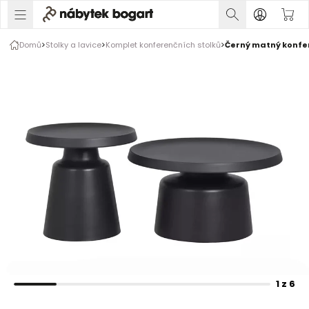
1 z 6
Domů
Stolky a lavice
Komplet konferenčních stolků
Černý matný konfer
Rozšiřte prsty pro zvětšení obrázku
1 z 6