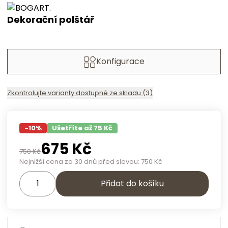
Dekorační polštář
Konfigurace
Zkontrolujte varianty dostupné ze skladu (3)
-
10
%
Ušetříte až 75 Kč
675
Kč
750
Kč
Nejnižší cena za 30 dnů před slevou:
750
Kč
Přidat do košíku