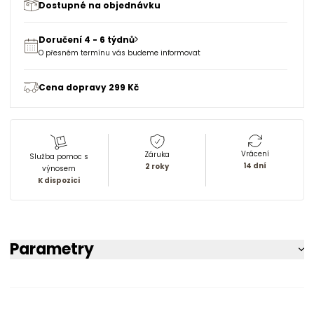
Dostupné na objednávku
Doručení 4 - 6 týdnů
O přesném termínu vás budeme informovat
Cena dopravy 299 Kč
Vrácení
Záruka
Služba pomoc s
14 dní
2 roky
výnosem
K dispozici
Parametry