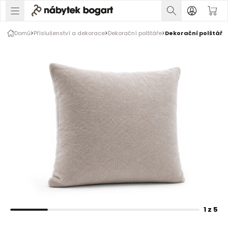
1 z 5
Domů
Příslušenství a dekorace
Dekorační polštáře
Dekorační polštář
Rozšiřte prsty pro zvětšení obrázku
1 z 5