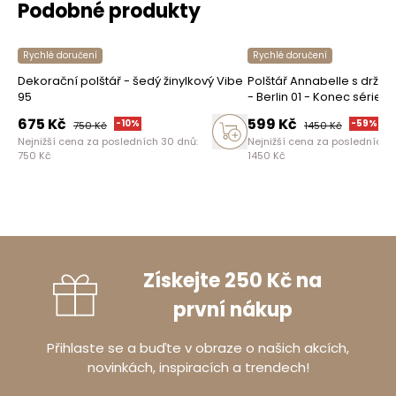
Podobné produkty
Rychlé doručení
Rychlé doručení
Dekorační polštář - šedý žinylkový Vibe
Polštář Annabelle s držá
95
- Berlin 01 - Konec série
675
Kč
599
Kč
-
10
%
-
59
%
750
Kč
1450
Kč
Nejnižší cena za posledních 30 dnů:
Nejnižší cena za posledních 
750
Kč
1450
Kč
Získejte 250 Kč na
první nákup
Přihlaste se a buďte v obraze o našich akcích,
novinkách, inspiracích a trendech!