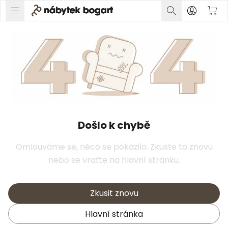
Došlo k chybě
Omlouváme se, něco se pokazilo. Zkuste to znovu
nebo se vraťte na hlavní stránku.
Zkusit znovu
Hlavní stránka