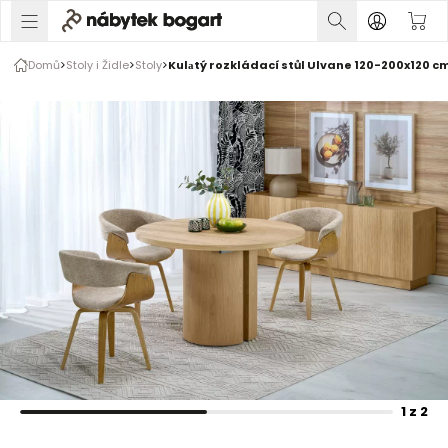
1 z 2
Domů
Stoly i Židle
Stoly
Kulаtý rozkládací stůl Ulvane 120-200x120 cm
Rozšiřte prsty pro zvětšení obrázku
1 z 2