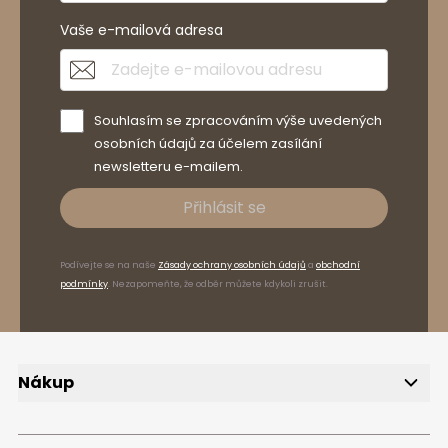
Vaše e-mailová adresa
Souhlasím se zpracováním výše uvedených
osobních údajů za účelem zasílání
newsletteru e-mailem.
Přihlásit se
Podívejte se na naše
Zásady ochrany osobních údajů
a
obchodní
podmínky
. Nezapomeňte, že odběr můžete kdykoli zrušit.
Nákup
Doručení
Způsoby platby