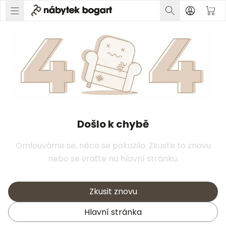
Došlo k chybě
Omlouváme se, něco se pokazilo. Zkuste to znovu
nebo se vraťte na hlavní stránku.
Zkusit znovu
Hlavní stránka