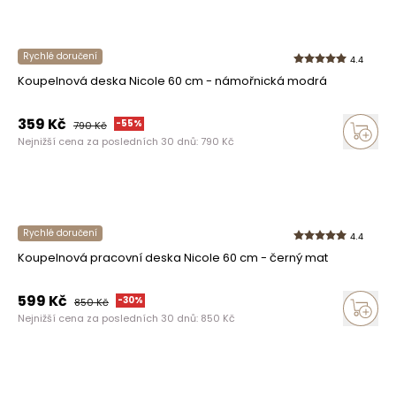
Rychlé doručení
4.4
Koupelnová deska Nicole 60 cm - námořnická modrá
359
Kč
-
55
%
790
Kč
Nejnižší cena za posledních 30 dnů:
790
Kč
Rychlé doručení
4.4
Koupelnová pracovní deska Nicole 60 cm - černý mat
599
Kč
-
30
%
850
Kč
Nejnižší cena za posledních 30 dnů:
850
Kč