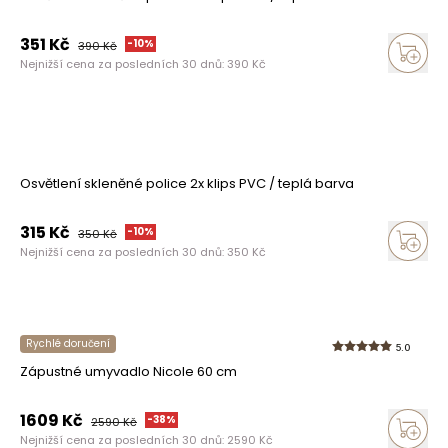
351
Kč
-
10
%
390
Kč
Nejnižší cena za posledních 30 dnů:
390
Kč
Osvětlení skleněné police 2x klips PVC / teplá barva
315
Kč
-
10
%
350
Kč
Nejnižší cena za posledních 30 dnů:
350
Kč
Rychlé doručení
5.0
Zápustné umyvadlo Nicole 60 cm
1609
Kč
-
38
%
2590
Kč
Nejnižší cena za posledních 30 dnů:
2590
Kč