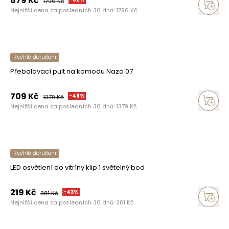
679
Kč
1796
Kč
Nejnižší cena za posledních 30 dnů:
1796
Kč
Rychlé doručení
Přebalovací pult na komodu Nazo 07
709
Kč
-
49
%
1379
Kč
Nejnižší cena za posledních 30 dnů:
1379
Kč
Rychlé doručení
LED osvětlení do vitríny klip 1 světelný bod
219
Kč
-
43
%
381
Kč
Nejnižší cena za posledních 30 dnů:
381
Kč