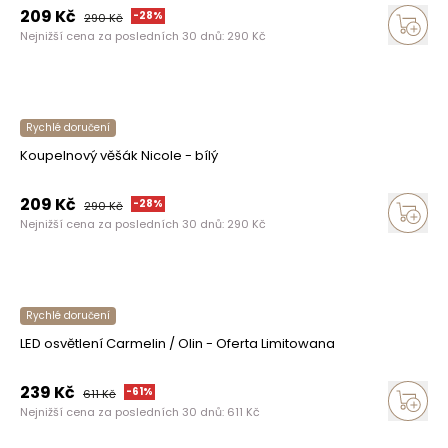
209
Kč
-
28
%
290
Kč
Nejnižší cena za posledních 30 dnů:
290
Kč
Rychlé doručení
Koupelnový věšák Nicole - bílý
209
Kč
-
28
%
290
Kč
Nejnižší cena za posledních 30 dnů:
290
Kč
Rychlé doručení
LED osvětlení Carmelin / Olin - Oferta Limitowana
239
Kč
-
61
%
611
Kč
Nejnižší cena za posledních 30 dnů:
611
Kč