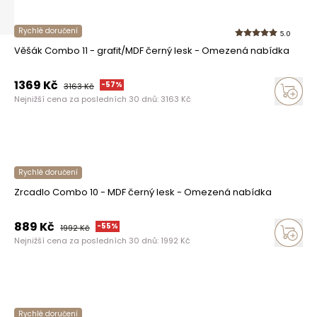
Rychlé doručení
5.0
Věšák Combo 11 - grafit/MDF černý lesk - Omezená nabídka
1369
Kč
-
57
%
3163
Kč
Nejnižší cena za posledních 30 dnů:
3163
Kč
Rychlé doručení
Zrcadlo Combo 10 - MDF černý lesk - Omezená nabídka
889
Kč
-
55
%
1992
Kč
Nejnižší cena za posledních 30 dnů:
1992
Kč
Rychlé doručení