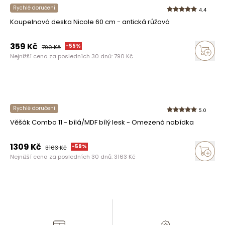
Rychlé doručení
4.4
Koupelnová deska Nicole 60 cm - antická růžová
359
Kč
-
55
%
790
Kč
Nejnižší cena za posledních 30 dnů:
790
Kč
Rychlé doručení
5.0
Věšák Combo 11 - bílá/MDF bílý lesk - Omezená nabídka
1309
Kč
-
59
%
3163
Kč
Nejnižší cena za posledních 30 dnů:
3163
Kč