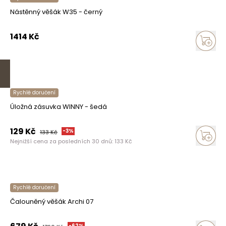
Nástěnný věšák W35 - černý
1414
Kč
Rychlé doručení
Úložná zásuvka WINNY - šedá
129
Kč
-
3
%
133
Kč
Nejnižší cena za posledních 30 dnů:
133
Kč
Rychlé doručení
Čalouněný věšák Archi 07
-
62
%