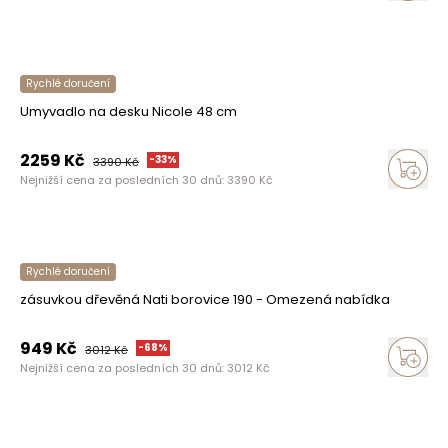
Rychlé doručení
Umyvadlo na desku Nicole 48 cm
2259
Kč
-
33
%
3390
Kč
Nejnižší cena za posledních 30 dnů:
3390
Kč
Rychlé doručení
zásuvkou dřevěná Nati borovice 190 - Omezená nabídka
949
Kč
-
68
%
3012
Kč
Nejnižší cena za posledních 30 dnů:
3012
Kč