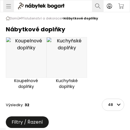
Domů
Příslušenství a dekorace
Nábytkové doplňky
Nábytkové doplňky
Koupelnové
Kuchyňské
doplňky
doplňky
Výsledky
:
32
Řadit
Na stránce
Filtry / Řazení