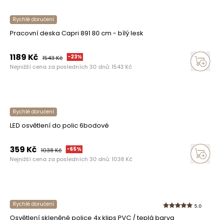
Rychlé doručení
Pracovní deska Capri 891 80 cm - bílý lesk
1189
Kč
-
23
%
1543
Kč
Nejnižší cena za posledních 30 dnů:
1543
Kč
Rychlé doručení
LED osvětlení do polic 6bodové
359
Kč
-
65
%
1038
Kč
Nejnižší cena za posledních 30 dnů:
1038
Kč
Rychlé doručení
5.0
Osvětlení skleněné police 4x klips PVC / teplá barva