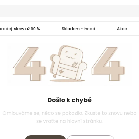
rodej: slevy až 60 %
Skladem - ihned
Akce
Došlo k chybě
Omlouváme se, něco se pokazilo. Zkuste to znovu nebo
se vraťte na hlavní stránku.