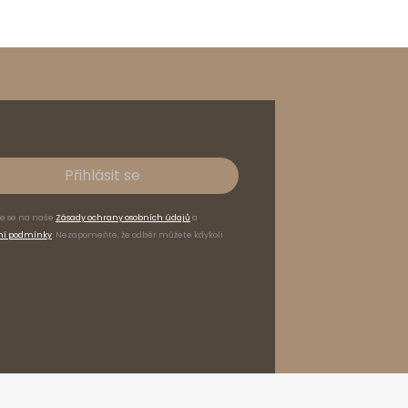
Přihlásit se
te se na naše
Zásady ochrany osobních údajů
a
ní podmínky
. Nezapomeňte, že odběr můžete kdykoli