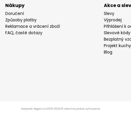
Nákupy
Akce a sle
Doručení
Slevy
Způsoby platby
Výprodej
Reklamace a vrácení zboží
Přihlášení k 
FAQ, časté dotazy
Slevové kódy
Bezplatný vzo
Projekt kuch
Blog
Nabytek-Bogart.cz 2015-2026 © Všechna práva vyhrazena.