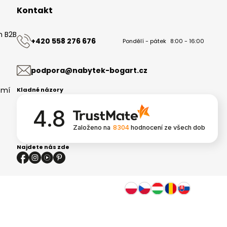
Kontakt
m B2B
+420 558 276 676
Pondělí - pátek
8:00 - 16:00
ů
podpora@nabytek-bogart.cz
omí
Kladné názory
4.8
Založeno na
8304
hodnocení
ze všech dob
Najdete nás zde