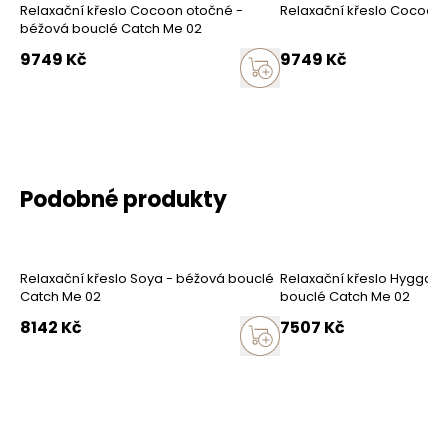
Relaxační křeslo Cocoon otočné -
Relaxační křeslo Cocoon
Jak sbíráme recenze?
béžová bouclé Catch Me 02
Recenze zákazníků
9749
Kč
9749
Kč
Vymazat
Hledat
Podobné produkty
Relaxační křeslo Soya - béžová bouclé
Relaxační křeslo Hygga -
Catch Me 02
bouclé Catch Me 02
8142
Kč
7507
Kč