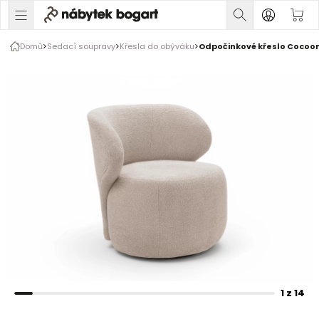
1 z 14
Domů
Sedací soupravy
Křesla do obýváku
Odpočinkové křeslo Cocoon
Rozšiřte prsty pro zvětšení obrázku
1 z 14