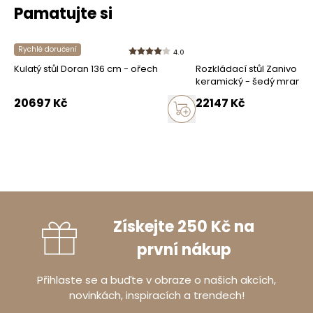
Pamatujte si
Rychlé doručení
4.0
Kulatý stůl Doran 136 cm - ořech
Rozkládací stůl Zanivo 1
keramický - šedý mramor
20697
Kč
22147
Kč
Získejte 250 Kč na
první nákup
Přihlaste se a buďte v obraze o našich akcích,
novinkách, inspiracích a trendech!