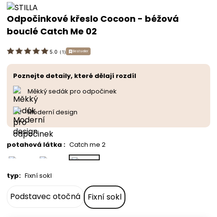
Odpočinkové křeslo Cocoon - béžová
bouclé Catch Me 02
Bestseller
5.0
(
1
)
Poznejte detaily, které dělají rozdíl
Měkký sedák pro odpočinek
Moderní design
potahová látka
:
Catch me 2
typ
:
Fixní sokl
Podstavec otočná
Fixní sokl