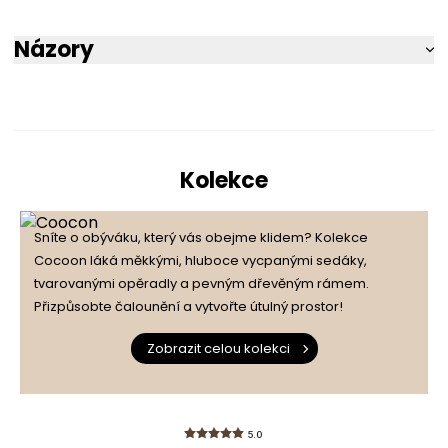
Názory
5
100%
5.0
Kolekce
4
0%
1
počet recenzí
Sníte o obýváku, který vás obejme klidem? Kolekce
3
0%
ze všech dob
Cocoon láká měkkými, hluboce vycpanými sedáky,
Recenze získané a ověřené
tvarovanými opěradly a pevným dřevěným rámem.
uživatelem
2
0%
Přizpůsobte čalounění a vytvořte útulný prostor!
Zobrazit celou kolekci
1
0%
5.0