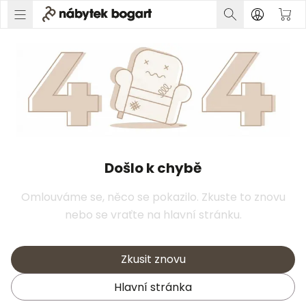
Došlo k chybě
Omlouváme se, něco se pokazilo. Zkuste to znovu
nebo se vraťte na hlavní stránku.
Zkusit znovu
Hlavní stránka