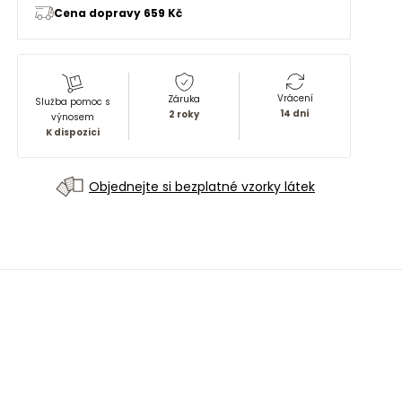
Cena dopravy 659 Kč
Vrácení
Záruka
Služba pomoc s
14 dní
2 roky
výnosem
K dispozici
Objednejte si bezplatné vzorky látek