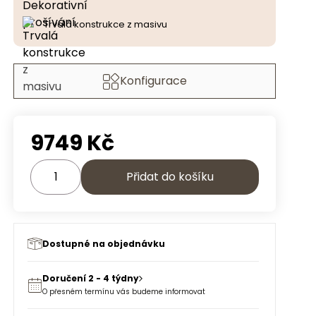
Trvalá konstrukce z masivu
Konfigurace
9749
Kč
Přidat do košíku
Dostupné na objednávku
Doručení 2 - 4 týdny
O přesném termínu vás budeme informovat