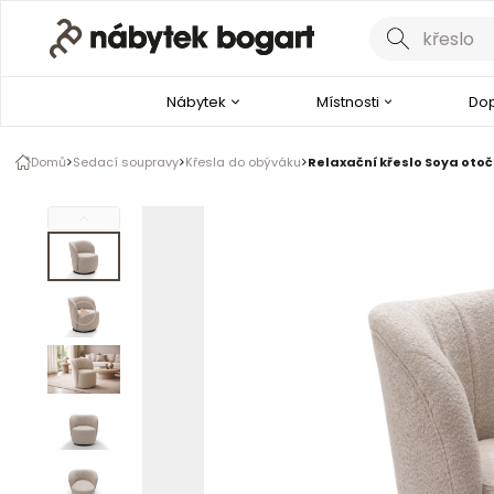
Galerie produktu
1 z 12
Nábytek
Místnosti
Dop
Podívejte se na video
Domů
Sedací soupravy
Křesla do obýváku
Relaxační křeslo Soya oto