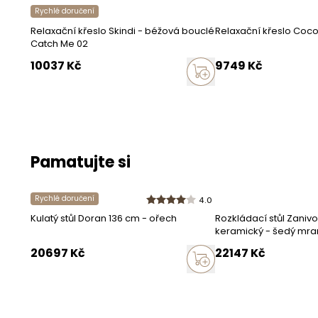
Balení pro
Rychlé doručení
Relaxační křeslo Skindi - béžová bouclé
Relaxační křeslo Coc
Catch Me 02
Balík číslo 1
10037
Kč
9749
Kč
Šířka
:
90
c
Výška
:
77
Hloubka
:
8
Pamatujte si
Informace 
Rychlé doručení
4.0
Kulatý stůl Doran 136 cm - ořech
Rozkládací stůl Zaniv
Výrobce
keramický - šedý mra
20697
Kč
22147
Adresa
Kč
Země