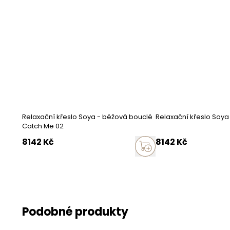
Konstrukce
Konstrukce
Sedák
Opěradlo
Opěradlo
Relaxační křeslo Soya - béžová bouclé
Relaxační křeslo Soya
Catch Me 02
Korpus
8142
Kč
8142
Kč
Korpus
Doplňující inf
Přípustný rozdíl
Podobné produkty