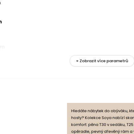
m
m
cm
+ Zobrazit více parametrů
metrů
nění
Hledáte nábytek do obýváku, kte
hosty? Kolekce Soya nabízí ska
komfort: pěna T30 v sedáku, T25
opěradle, pevný dřevěný rám a 