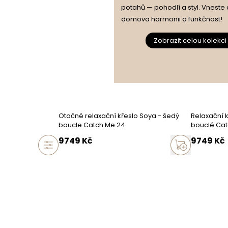
potahů — pohodlí a styl. Vneste
domova harmonii a funkčnost!
Zobrazit celou kolekci
Otočné relaxační křeslo Soya - šedý
Relaxační 
boucle Catch Me 24
bouclé Cat
9749
Kč
9749
Kč
ormace
 v rozměrech (tolerance)