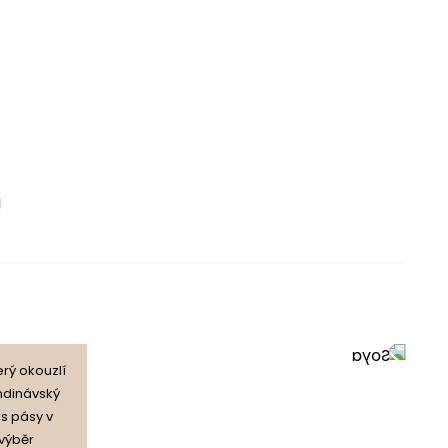
rý okouzlí
ndinávský
 s pásy v
výběr
otočná základna