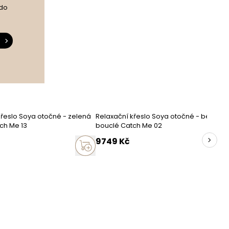
 do
dřevo
dřevotříska
polyuretanová pěna T30
polyuretanová pěna T25
čalounické popruhy
křeslo Soya otočné - zelená
Relaxační křeslo Soya otočné - béžová
ch Me 13
bouclé Catch Me 02
překližka
9749
Kč
deska HDF
3%