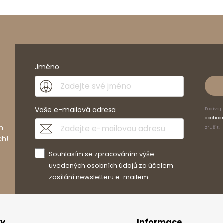
Jméno
Vaše e-mailová adresa
Podívej
obchod
h
zrušit.
ch!
Souhlasím se zpracováním výše
uvedených osobních údajů za účelem
zasílání newsletteru e-mailem.
vy
Informace