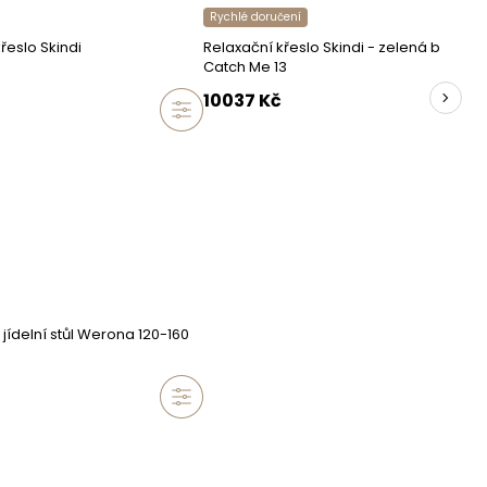
Rychlé doručení
řeslo Skindi
Relaxační křeslo Skindi - zelená bouclé
Catch Me 13
20
kg
10037
Kč
jídelní stůl Werona 120-160
STILLA
37-125 Czarna 825
Polska