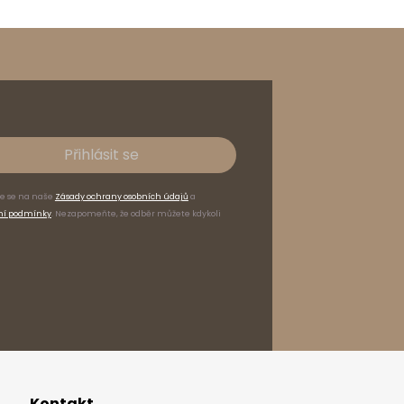
Přihlásit se
te se na naše
Zásady ochrany osobních údajů
a
ní podmínky
. Nezapomeňte, že odběr můžete kdykoli
Kontakt