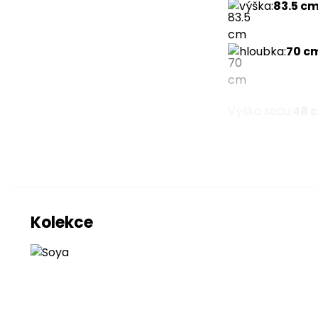
výška
:
83.5 c
hloubka
:
70 c
Výška sedu
:
48 
Více para
Kolekce
Materiál čalou
Možnost výběru
Provedení
Typ nožek