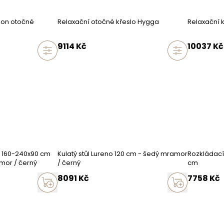
duktu
oon otočné
Relaxační otočné křeslo Hygga
Relaxační k
9114
Kč
10037
Kč
m
cm
3
cm
o výrobci
o 160-240x90 cm
Kulatý stůl Lureno 120 cm - šedý mramor
Rozkládací 
mor / černý
/ černý
cm
8091
Kč
7758
Kč