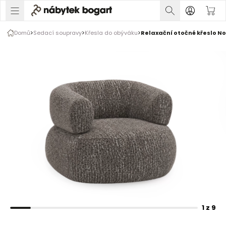
1 z 9
Domů
Sedací soupravy
Křesla do obýváku
Relaxační otočné křeslo No
Rozšiřte prsty pro zvětšení obrázku
1 z 9