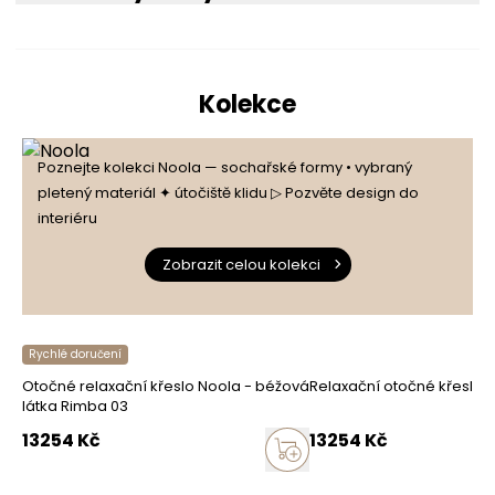
Kolekce
Poznejte kolekci Noola — sochařské formy • vybraný
pletený materiál ✦ útočiště klidu ▷ Pozvěte design do
interiéru
Zobrazit celou kolekci
Rychlé doručení
Otočné relaxační křeslo Noola - béžová
Relaxační otočné křeslo 
látka Rimba 03
13254
Kč
13254
Kč