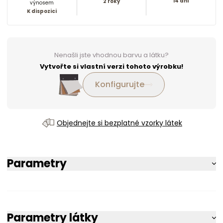
14 dní
2 roky
výnosem
K dispozici
Nenašli jste vhodnou barvu a látku?
Vytvořte si vlastní verzi tohoto výrobku!
Konfigurujte
Objednejte si bezplatné vzorky látek
Parametry
Parametry látky