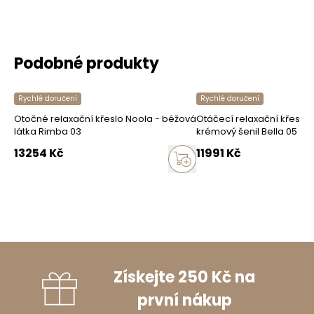
Podobné produkty
Rychlé doručení
Rychlé doručení
Otočné relaxační křeslo Noola - béžová
Otáčecí relaxační křeslo 
látka Rimba 03
krémový šenil Bella 05
13254
Kč
11991
Kč
Získejte 250 Kč na
první nákup