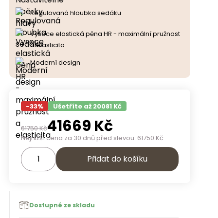
Regulovaná hloubka sedáku
Vysoce elastická pěna HR - maximální pružnost
a elasticita
Moderní design
-
33
%
Ušetříte až 20081 Kč
41669
Kč
61750
Kč
Nejnižší cena za 30 dnů před slevou:
61750
Kč
Přidat do košíku
Dostupné ze skladu