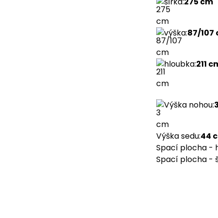
šířka
:
275 cm
výška
:
87/107
hloubka
:
211 c
Výška nohou
:
Výška sedu
:
44 
Spací plocha - 
Spací plocha - 