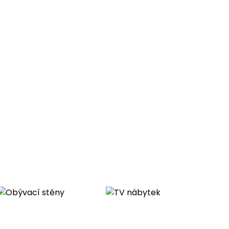
ano
na zip
3%
150 kg/os
díly s namontovanými zapadkami