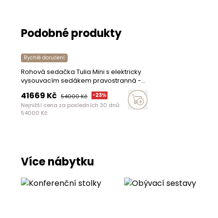
Další modely ze 
Polštáře
Podobné produkty
Doplňující inf
Rychlé doručení
Přípustný rozdíl
Rohová sedačka Tulia Mini s elektricky
vysouvacím sedákem pravostranná -
béžová látka Sierra 741 + Uni 8005
Maximální zatíže
41669
Kč
-
23
%
54000
Kč
Nejnižší cena za posledních 30 dnů:
Pomačkání potah
54000
Kč
nábytku je důsle
k výrobě a není 
Montáž
Více nábytku
Vlastní
Balení pro