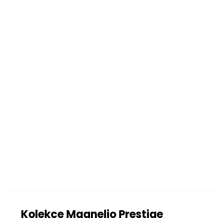
Barva
Vlastnosti
Typ
Provedení
Konstrukce
Konstrukce
Sedák
Opěradlo
Nožky
Polštáře
Kolekce Magnelio Prestige