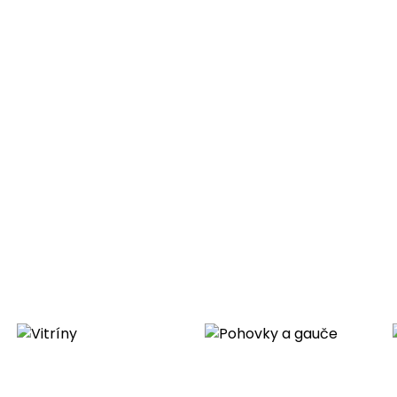
stejné kolekce
ormace
 v rozměrech (tolerance)
ní
ové látky na sedáku a opěradle
dkem jeho tvaru a materiálů použitých
důvodem k reklamaci.
duktu