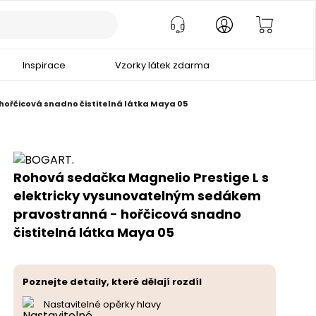
Inspirace
Vzorky látek zdarma
ořčicová snadno čistitelná látka Maya 05
Rohová sedačka Magnelio Prestige L s
elektricky vysunovatelným sedákem
pravostranná - hořčicová snadno
čistitelná látka Maya 05
Poznejte detaily, které dělají rozdíl
Nastavitelné opěrky hlavy