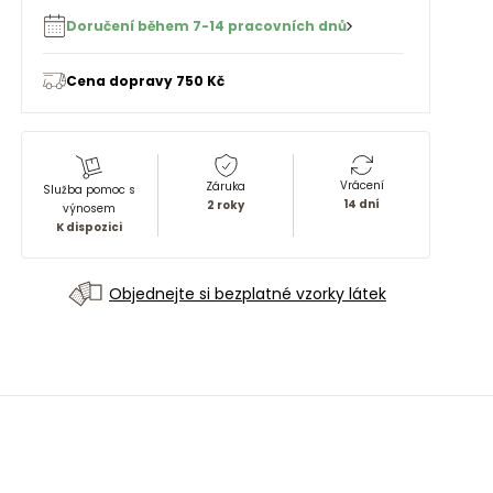
Doručení během 7-14 pracovních dnů
Cena dopravy 750 Kč
Vrácení
Záruka
Služba pomoc s
14 dní
2 roky
výnosem
K dispozici
Objednejte si bezplatné vzorky látek