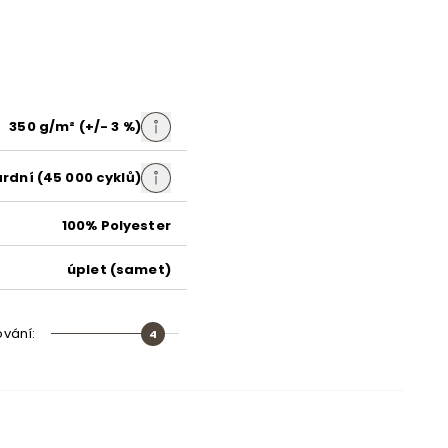
hořčicová
snadno čistitelná látka
Maya 05
350 g/m² (+/- 3 %)
rdní (45 000 cyklů)
dřevo
100% Polyester
dřevotříska
úplet (samet)
vysoce elastická pěna HR
vysoce elastická pěna HR
ování
:
4
umělá hmota
směs pěnové hmoty