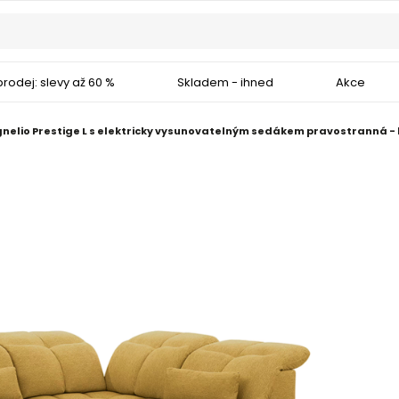
rodej: slevy až 60 %
Skladem - ihned
Akce
lio Prestige L s elektricky vysunovatelným sedákem pravostranná - h