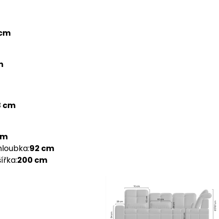
 cm
m
3 cm
cm
hloubka
:
92 cm
šířka
:
200 cm