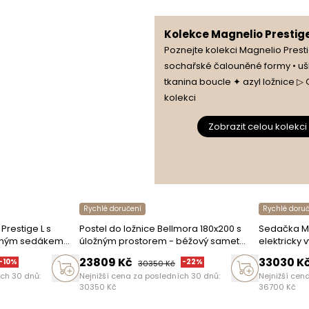
Kolekce Magnelio Prestig
vný sedák
Poznejte kolekci Magnelio Prest
ný sedák
sochařské čalouněné formy • ušl
tkanina boucle ✦ azyl ložnice ▷
ého sedáku
kolekci
Zobrazit celou kolekci
nosti
Rychlé doručení
Rychlé doru
t volně v prostoru
Prestige L s
Postel do ložnice Bellmora 180x200 s
Sedačka Mag
elným sedákem
úložným prostorem - béžový samet
elektricky
 modrý boucle
Hold Me 01
bouclé Rav
23809
Kč
33030
K
-
10
%
-
22
%
30350
Kč
rky hlavy
ích 30 dnů:
Nejnižší cena za posledních 30 dnů:
Nejnižší cen
30350
Kč
36700
Kč
lo