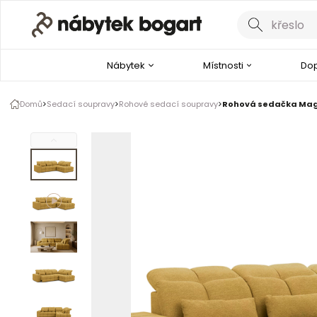
Galerie produktu
1 z 9
Nábytek
Místnosti
Dop
Podívejte se na video
Domů
Sedací soupravy
Rohové sedací soupravy
Rohová sedačka Magne