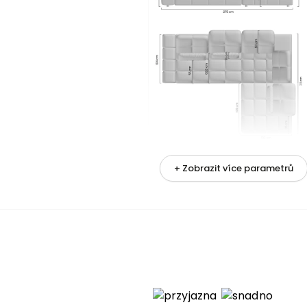
+ Zobrazit více parametrů
metrů
pravy
nění