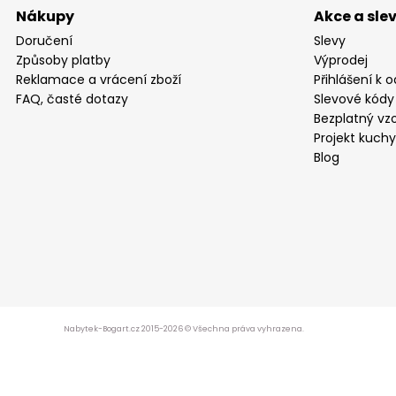
Nákupy
Akce a sle
Doručení
Slevy
Způsoby platby
Výprodej
Reklamace a vrácení zboží
Přihlášení k 
FAQ, časté dotazy
Slevové kódy
Bezplatný vzo
Projekt kuch
Blog
Nabytek-Bogart.cz 2015-2026 © Všechna práva vyhrazena.