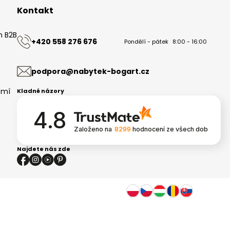
Kontakt
m B2B
+420 558 276 676
Pondělí - pátek
8:00 - 16:00
ů
podpora@nabytek-bogart.cz
omí
Kladné názory
4.8
Založeno na
8299
hodnocení
ze všech dob
Najdete nás zde