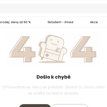
rodej: slevy až 60 %
Skladem - ihned
Akce
Došlo k chybě
Omlouváme se, něco se pokazilo. Zkuste to znovu nebo
se vraťte na hlavní stránku.