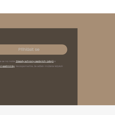
Přihlásit se
te se na naše
Zásady ochrany osobních údajů
a
ní podmínky
. Nezapomeňte, že odběr můžete kdykoli