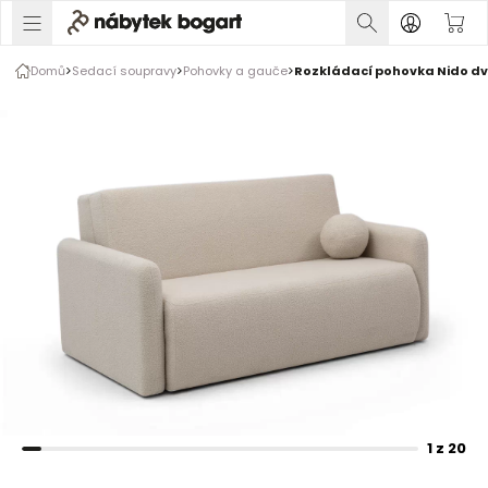
1 z 20
Domů
Sedací soupravy
Pohovky a gauče
Rozkládací pohovka Nido dvo
Rozšiřte prsty pro zvětšení obrázku
1 z 20