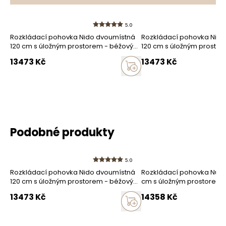
5.0
Rozkládací pohovka Nido dvoumístná
Rozkládací pohovka Nido
120 cm s úložným prostorem - béžový
120 cm s úložným prosto
Jak sbíráme recenze?
boucle Quelle 16
13473
Kč
13473
Kč
Recenze zákazníků
Vymazat
Hledat
Podobné produkty
5.0
Rozkládací pohovka Nido dvoumístná
Rozkládací pohovka Nubi 
120 cm s úložným prostorem - béžový
cm s úložným prostorem -
boucle Quelle 16
boucle Quelle 03
13473
Kč
14358
Kč