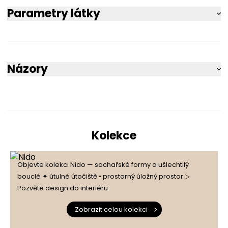
Parametry látky
Názory
5
100%
5.0
Kolekce
4
0%
1
počet recenzí
Objevte kolekci Nido — sochařské formy a ušlechtilý
3
0%
ze všech dob
bouclé ✦ útulné útočiště • prostorný úložný prostor ▷
Recenze získané a ověřené
Pozvěte design do interiéru
uživatelem
2
0%
Zobrazit celou kolekci
1
0%