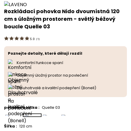
Rozkládací pohovka Nido dvoumístná 120
cm s úložným prostorem - světlý béžový
boucle Quelle 03
5.0
(
1
)
Poznejte detaily, které dělají rozdíl
Komfortní funkcce spaní
Objemný úložný prostor na povlečení
Dlouhotrvalé a kvalitní podepření (Bonell)
potahová látka
:
Quelle 03
Šířka
:
120 cm