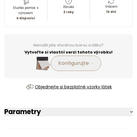
Vrácení
Záruka
Služba pomoc s
14 dní
2 roky
výnosem
K dispozici
Nenašli jste vhodnou barvu a látku?
Vytvořte si vlastní verzi tohoto výrobku!
Konfigurujte
Objednejte si bezplatné vzorky látek
Parametry