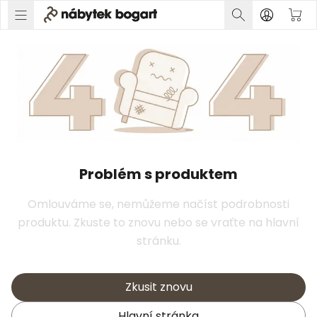
Problém s produktem
Omlouváme se, nemůžeme načíst podrobnosti
produktu. Zkuste to znovu nebo se vraťte na hlavní
stránku.
Zkusit znovu
Hlavní stránka