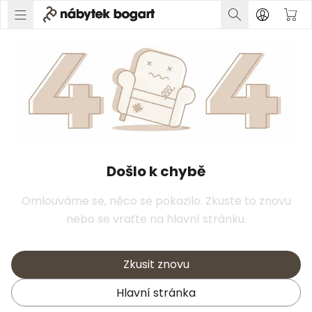
Došlo k chybě
Omlouváme se, něco se pokazilo. Zkuste to znovu
nebo se vraťte na hlavní stránku.
Zkusit znovu
Hlavní stránka