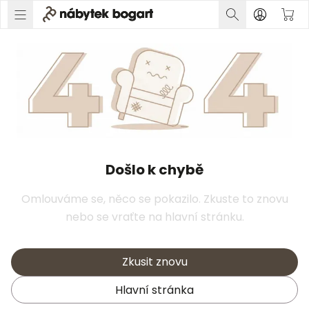
Došlo k chybě
Omlouváme se, něco se pokazilo. Zkuste to znovu
nebo se vraťte na hlavní stránku.
Zkusit znovu
Hlavní stránka