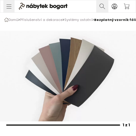
1 z 1
Domů
Příslušenství a dekorace
Systémy ostatní
Bezplatný vzorník fól
Rozšiřte prsty pro zvětšení obrázku
1 z 1