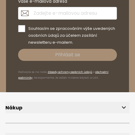
Vaše e-mailová adresa
Souhlasím se zpracováním výše uvedených
osobních údajů za účelem zasílání
newsletteru e-mailem.
Přihlásit se
Podívejte se na naše
Zásady ochrany osobních údajů
a
obchodní
podmínky
. Nezapomeňte, že odběr můžete kdykoli zrušit.
Nákup
Doručení
Způsoby platby
Reklamace a vrácení zboží