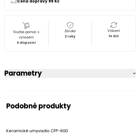
Cena dopravy 99 Kč
Vrácení
Záruka
Služba pomoc s
14 dní
2 roky
výnosem
K dispozici
Parametry
Podobné produkty
Keramické umyvadlo CFP-60D