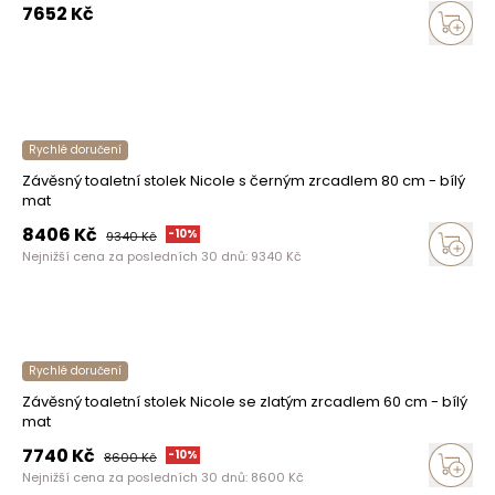
7652
Kč
Rychlé doručení
Závěsný toaletní stolek Nicole s černým zrcadlem 80 cm - bílý
mat
8406
Kč
-
10
%
9340
Kč
Nejnižší cena za posledních 30 dnů:
9340
Kč
Rychlé doručení
Závěsný toaletní stolek Nicole se zlatým zrcadlem 60 cm - bílý
mat
7740
Kč
-
10
%
8600
Kč
Nejnižší cena za posledních 30 dnů:
8600
Kč