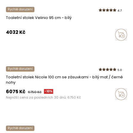
Rychlé doručení
4.7
Toaletní stolek Velinio 95 cm - bílý
4032
Kč
Rychlé doručení
5.0
Toaletní stolek Nicole 100 cm se zásuvkami - bílý mat / černé
nohy
6075
Kč
-
10
%
6750
Kč
Nejnižší cena za posledních 30 dnů:
6750
Kč
Rychlé doručení