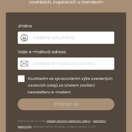
novinkách, inspiracích a trendech!
Jméno
Vaše e-mailová adresa
Souhlasím se zpracováním výše uvedených
osobních údajů za účelem zasílání
newsletteru e-mailem.
Přihlásit se
Podívejte se na naše
Zásady ochrany osobních údajů
a
obchodní
podmínky
. Nezapomeňte, že odběr můžete kdykoli zrušit.