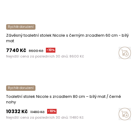
Rychlé doručení
Závěsný toaletní stolek Nicole s černým zrcadlem 60 cm - bílý
mat
7740
Kč
-
10
%
8600
Kč
Nejnižší cena za posledních 30 dnů:
8600
Kč
Rychlé doručení
Toaletní stolek Nicole s zrcadlem 80 cm – bílý mat / černé
nohy
10332
Kč
-
10
%
11480
Kč
Nejnižší cena za posledních 30 dnů:
11480
Kč