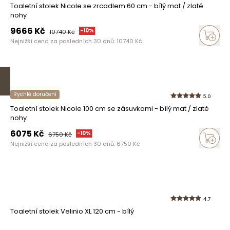
Toaletní stolek Nicole se zrcadlem 60 cm - bílý mat / zlaté
nohy
9666
Kč
-
10
%
10740
Kč
Nejnižší cena za posledních 30 dnů:
10740
Kč
Rychlé doručení
5.0
Toaletní stolek Nicole 100 cm se zásuvkami - bílý mat / zlaté
nohy
6075
Kč
-
10
%
6750
Kč
Nejnižší cena za posledních 30 dnů:
6750
Kč
4.7
Toaletní stolek Velinio XL 120 cm - bílý