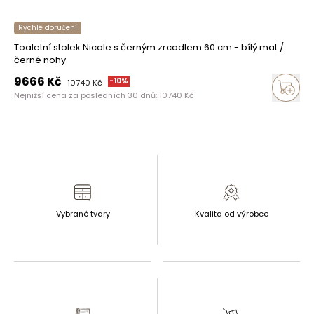
Rychlé doručení
Toaletní stolek Nicole s černým zrcadlem 60 cm - bílý mat /
černé nohy
9666
Kč
-
10
%
10740
Kč
Nejnižší cena za posledních 30 dnů:
10740
Kč
Vybrané tvary
Kvalita od výrobce