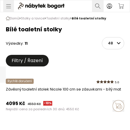
Domů
Stolky a lavice
Toaletní stolky
Bílé toaletní stolky
Bílé toaletní stolky
Výsledky
:
11
Řadit
Na stránce
Filtry / Řazení
Rychlé doručení
5.0
Závěsný toaletní stolek Nicole 100 cm se zásuvkami - bílý mat
4095
Kč
-
10
%
4550
Kč
Nejnižší cena za posledních 30 dnů:
4550
Kč