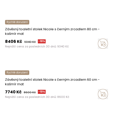
Rychlé doručení
Závěsný toaletní stolek Nicole s černým zrcadlem 80 cm -
kašmír mat
8406
Kč
-
10
%
9340
Kč
Nejnižší cena za posledních 30 dnů:
9340
Kč
Rychlé doručení
Závěsný toaletní stolek Nicole s černým zrcadlem 60 cm -
kašmír mat
7740
Kč
-
10
%
8600
Kč
Nejnižší cena za posledních 30 dnů:
8600
Kč