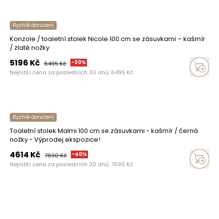
Rychlé doručení
Konzole / toaletní stolek Nicole 100 cm se zásuvkami – kašmír
/ zlaté nožky
5196
Kč
-
20
%
6495
Kč
Nejnižší cena za posledních 30 dnů:
6495
Kč
Rychlé doručení
Toaletní stolek Malmi 100 cm se zásuvkami - kašmír / černá
nožky - Výprodej ekspozice!
4614
Kč
-
40
%
7690
Kč
Nejnižší cena za posledních 30 dnů:
7690
Kč