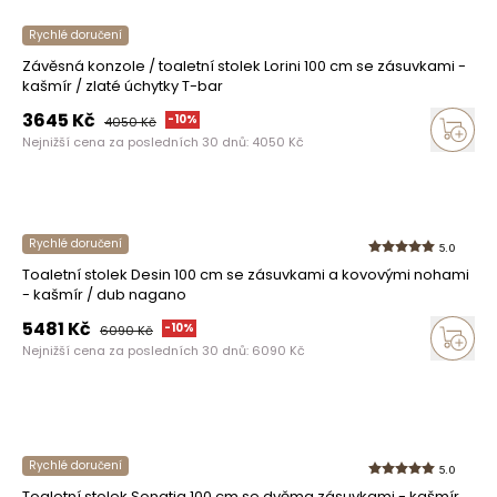
Rychlé doručení
Závěsná konzole / toaletní stolek Lorini 100 cm se zásuvkami -
kašmír / zlaté úchytky T-bar
3645
Kč
-
10
%
4050
Kč
Nejnižší cena za posledních 30 dnů:
4050
Kč
Rychlé doručení
5.0
Toaletní stolek Desin 100 cm se zásuvkami a kovovými nohami
- kašmír / dub nagano
5481
Kč
-
10
%
6090
Kč
Nejnižší cena za posledních 30 dnů:
6090
Kč
Rychlé doručení
5.0
Toaletní stolek Sonatia 100 cm se dvěma zásuvkami - kašmír