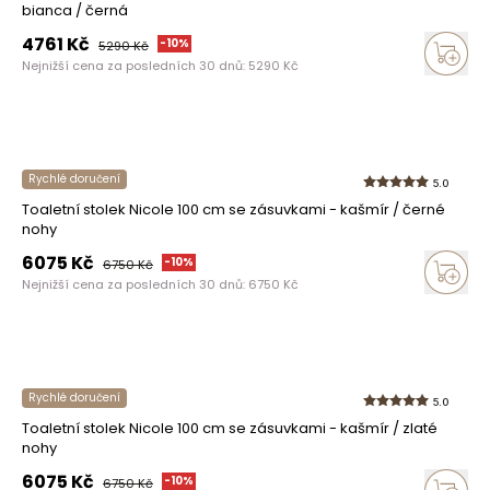
bianca / černá
4761
Kč
-
10
%
5290
Kč
Nejnižší cena za posledních 30 dnů:
5290
Kč
Rychlé doručení
5.0
Toaletní stolek Nicole 100 cm se zásuvkami - kašmír / černé
nohy
6075
Kč
-
10
%
6750
Kč
Nejnižší cena za posledních 30 dnů:
6750
Kč
Rychlé doručení
5.0
Toaletní stolek Nicole 100 cm se zásuvkami - kašmír / zlaté
nohy
6075
Kč
-
10
%
6750
Kč