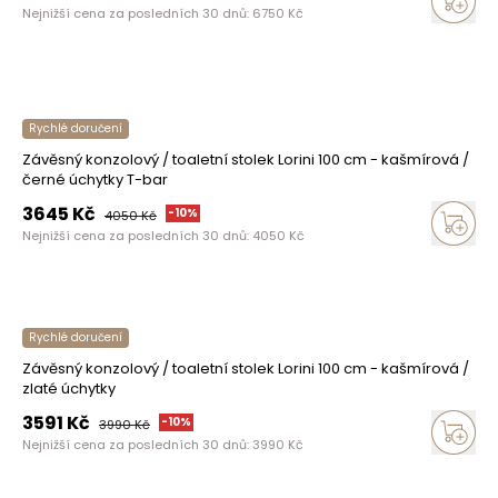
Nejnižší cena za posledních 30 dnů:
6750
Kč
Rychlé doručení
Závěsný konzolový / toaletní stolek Lorini 100 cm - kašmírová /
černé úchytky T-bar
3645
Kč
-
10
%
4050
Kč
Nejnižší cena za posledních 30 dnů:
4050
Kč
Rychlé doručení
Závěsný konzolový / toaletní stolek Lorini 100 cm - kašmírová /
zlaté úchytky
3591
Kč
-
10
%
3990
Kč
Nejnižší cena za posledních 30 dnů:
3990
Kč