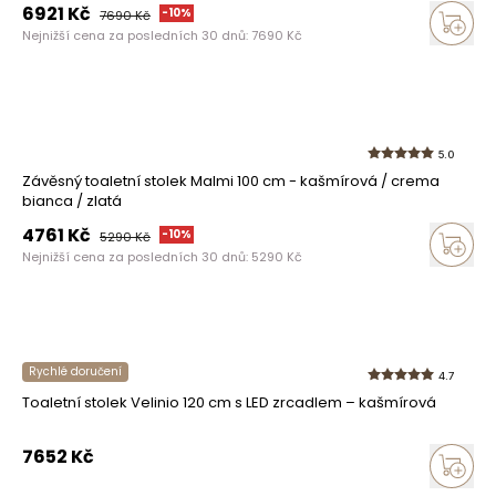
6921
Kč
-
10
%
7690
Kč
Nejnižší cena za posledních 30 dnů:
7690
Kč
5.0
Závěsný toaletní stolek Malmi 100 cm - kašmírová / crema
bianca / zlatá
4761
Kč
-
10
%
5290
Kč
Nejnižší cena za posledních 30 dnů:
5290
Kč
Rychlé doručení
4.7
Toaletní stolek Velinio 120 cm s LED zrcadlem – kašmírová
7652
Kč