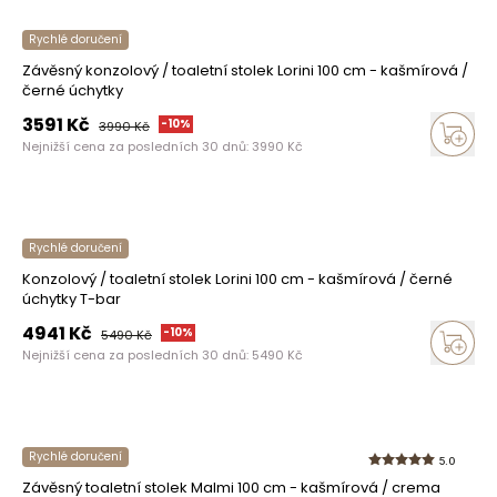
Rychlé doručení
Závěsný konzolový / toaletní stolek Lorini 100 cm - kašmírová /
černé úchytky
3591
Kč
-
10
%
3990
Kč
Nejnižší cena za posledních 30 dnů:
3990
Kč
Rychlé doručení
Konzolový / toaletní stolek Lorini 100 cm - kašmírová / černé
úchytky T-bar
4941
Kč
-
10
%
5490
Kč
Nejnižší cena za posledních 30 dnů:
5490
Kč
Rychlé doručení
5.0
Závěsný toaletní stolek Malmi 100 cm - kašmírová / crema