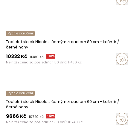
Rychlé doručení
Toaletní stolek Nicole s černým zrcadlem 80 cm - kašmír /
černé nohy
10332
Kč
-
10
%
11480
Kč
Nejnižší cena za posledních 30 dnů:
11480
Kč
Rychlé doručení
Toaletní stolek Nicole s černým zrcadlem 60 cm - kašmír /
černé nohy
9666
Kč
-
10
%
10740
Kč
Nejnižší cena za posledních 30 dnů:
10740
Kč