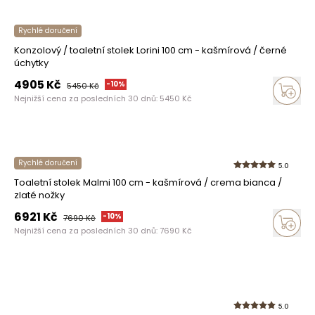
Rychlé doručení
Konzolový / toaletní stolek Lorini 100 cm - kašmírová / černé
úchytky
4905
Kč
-
10
%
5450
Kč
Nejnižší cena za posledních 30 dnů:
5450
Kč
Rychlé doručení
5.0
Toaletní stolek Malmi 100 cm - kašmírová / crema bianca /
zlaté nožky
6921
Kč
-
10
%
7690
Kč
Nejnižší cena za posledních 30 dnů:
7690
Kč
5.0