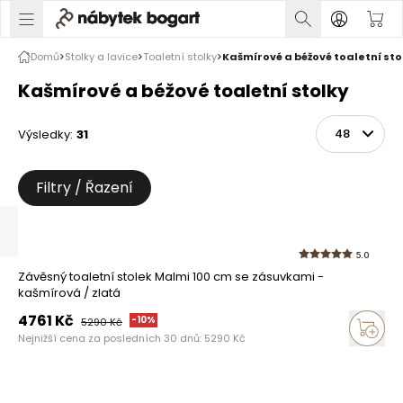
Domů
Stolky a lavice
Toaletní stolky
Kašmírové a béžové toaletní sto
Kašmírové a béžové toaletní stolky
Výsledky
:
31
Řadit
Na stránce
Filtry / Řazení
5.0
Závěsný toaletní stolek Malmi 100 cm se zásuvkami -
kašmírová / zlatá
4761
Kč
-
10
%
5290
Kč
Nejnižší cena za posledních 30 dnů:
5290
Kč