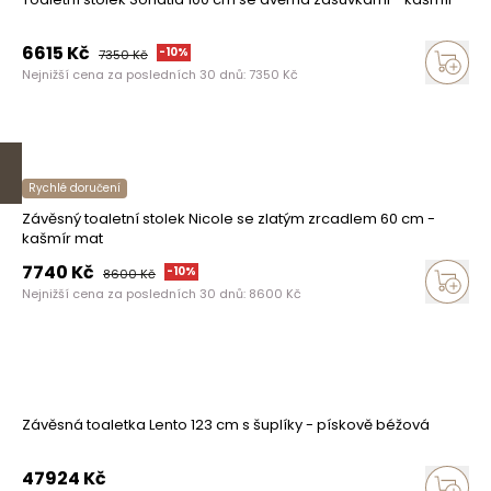
6615
Kč
-
10
%
7350
Kč
Nejnižší cena za posledních 30 dnů:
7350
Kč
Rychlé doručení
Závěsný toaletní stolek Nicole se zlatým zrcadlem 60 cm -
kašmír mat
7740
Kč
-
10
%
8600
Kč
Nejnižší cena za posledních 30 dnů:
8600
Kč
Závěsná toaletka Lento 123 cm s šuplíky - pískově béžová
47924
Kč