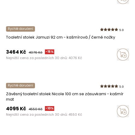
Rychlé doručení
5.0
Toaletní stolek Jamuzi 92 cm - kašmírová / černé nožky
3464
Kč
-
15
%
4076
Kč
Nejnižší cena za posledních 30 dnů:
4076
Kč
Rychlé doručení
5.0
Závěsný toaletní stolek Nicole 100 cm se zásuvkami - kašmír
mat
4095
Kč
-
10
%
4550
Kč
Nejnižší cena za posledních 30 dnů:
4550
Kč