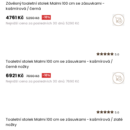
Závěsný toaletní stolek Malmi 100 cm se zásuvkami -
kašmírová / černá
4761
Kč
-
10
%
5290
Kč
Nejnižší cena za posledních 30 dnů:
5290
Kč
5.0
Toaletní stolek Malmi 100 cm se zásuvkami - kašmírová /
černé nožky
6921
Kč
-
10
%
7690
Kč
Nejnižší cena za posledních 30 dnů:
7690
Kč
5.0
Toaletní stolek Malmi 100 cm se zásuvkami - kašmírová / zlaté
nožky