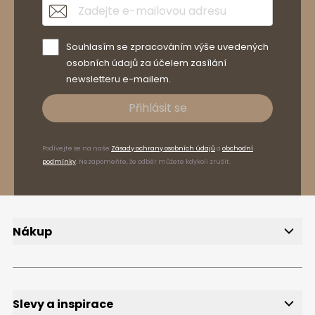
Souhlasím se zpracováním výše uvedených
osobních údajů za účelem zasílání
newsletteru e-mailem.
Přihlásit se
Podívejte se na naše
Zásady ochrany osobních údajů
a
obchodní
podmínky
. Nezapomeňte, že odběr můžete kdykoli zrušit.
Nákup
Doručení
Způsoby platby
Reklamace a vrácení zboží
FAQ, časté dotazy
Slevy a inspirace