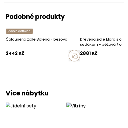
Podobné produkty
Rychlé doručení
Čalouněná židle Bolena - béžová
Dřevěná židle Elora s ča
sedákem - béžová / oře
2442
Kč
2881
Kč
Více nábytku