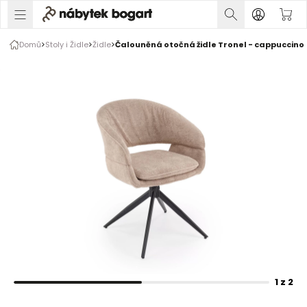
1 z 2
Domů
Stoly i Židle
Židle
Čalouněná otočná židle Tronel - cappuccino
Rozšiřte prsty pro zvětšení obrázku
1 z 2